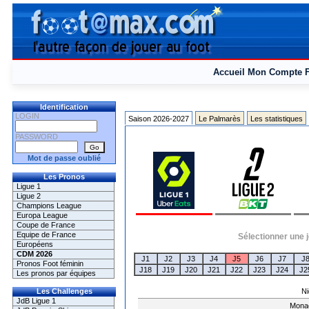
Accueil
Mon Compte
Identification
LOGIN
Saison 2026-2027
Le Palmarès
Les statistiques
PASSWORD
Mot de passe oublié
Les Pronos
Ligue 1
Ligue 2
Champions League
Europa League
Coupe de France
Equipe de France
Sélectionner une j
Européens
CDM 2026
J1
J2
J3
J4
J5
J6
J7
J
Pronos Foot féminin
J18
J19
J20
J21
J22
J23
J24
J2
Les pronos par équipes
Ni
Les Challenges
JdB Ligue 1
Mona