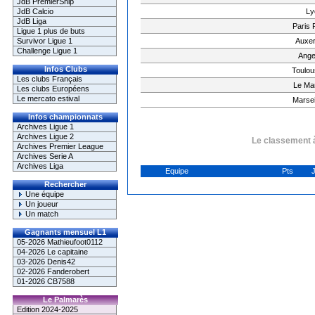
JdB PremierShip
Ly
JdB Calcio
JdB Liga
Paris 
Ligue 1 plus de buts
Auxer
Survivor Ligue 1
Challenge Ligue 1
Ange
Infos Clubs
Toulou
Les clubs Français
Le Ma
Les clubs Européens
Le mercato estival
Marsei
Infos championnats
Archives Ligue 1
Archives Ligue 2
Le classement à
Archives Premier League
Archives Serie A
Archives Liga
Equipe
Pts
Rechercher
Une équipe
Un joueur
Un match
Gagnants mensuel L1
05-2026 Mathieufoot0112
04-2026 Le capitaine
03-2026 Denis42
02-2026 Fanderobert
01-2026 CB7588
Le Palmarès
Edition 2024-2025