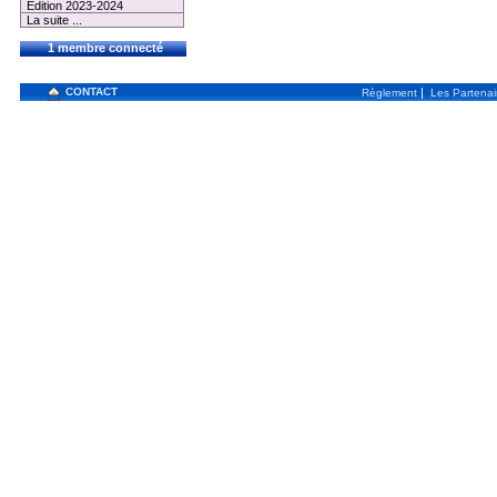
Edition 2023-2024
La suite ...
1 membre connecté
CONTACT
|
Règlement
Les Partenai