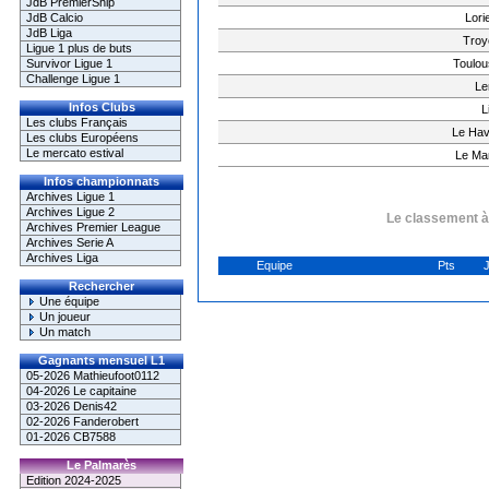
JdB PremierShip
Lori
JdB Calcio
JdB Liga
Troy
Ligue 1 plus de buts
Toulou
Survivor Ligue 1
Challenge Ligue 1
Le
Infos Clubs
Li
Les clubs Français
Le Hav
Les clubs Européens
Le mercato estival
Le Ma
Infos championnats
Archives Ligue 1
Archives Ligue 2
Le classement à 
Archives Premier League
Archives Serie A
Archives Liga
Equipe
Pts
Rechercher
Une équipe
Un joueur
Un match
Gagnants mensuel L1
05-2026 Mathieufoot0112
04-2026 Le capitaine
03-2026 Denis42
02-2026 Fanderobert
01-2026 CB7588
Le Palmarès
Edition 2024-2025