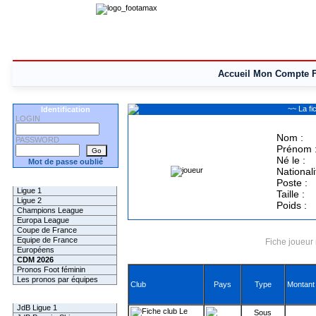
Accueil
Mon Compte
~~ La 
Identification
LOGIN
Nom :
PASSWORD
Prénom 
Né le :
Mot de passe oublié
Nationali
Les Pronos
Poste :
Ligue 1
Taille :
Ligue 2
Poids :
Champions League
Europa League
Coupe de France
Equipe de France
Fiche joueur 
Européens
CDM 2026
Pronos Foot féminin
Les pronos par équipes
Club
Pays
Type
Montant
Les Challenges
JdB Ligue 1
Le
Sous