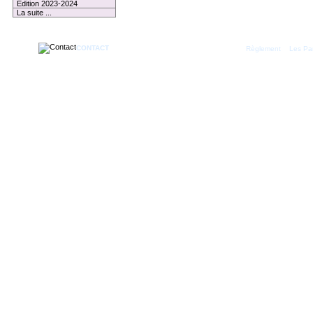
Edition 2023-2024
La suite ...
CONTACT
|
Règlement
Les Par