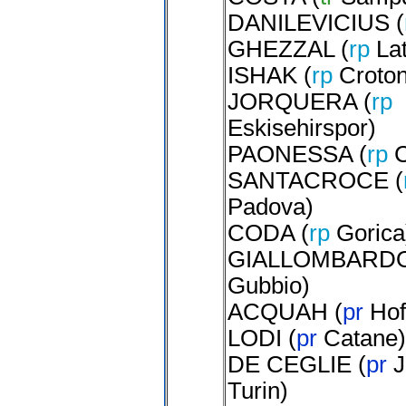
DANILEVICIUS
(
GHEZZAL
(
rp
La
ISHAK
(
rp
Croto
JORQUERA
(
rp
Eskisehirspor
)
PAONESSA
(
rp
C
SANTACROCE
(
Padova
)
CODA
(
rp
Gorica
GIALLOMBARD
Gubbio
)
ACQUAH
(
pr
Hof
LODI
(
pr
Catane
)
DE CEGLIE
(
pr
J
Turin
)