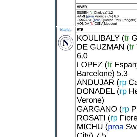
HIVER
ESSIEN
(
tr
Chelsea
) 1.2
RAMI
(
proa
Valence CF
) 6.0
TAARABT
(
proa
Queens Park Rangers
)
HONDA
(
fc
CSKA Moscou
)
Naples
ETE
KOULIBALY
(
tr
G
DE GUZMAN
(
tr
6.0
LOPEZ
(
tr
Espan
Barcelone
) 5.3
ANDUJAR
(
rp
Ca
DONADEL
(
rp
He
Verone
)
GARGANO
(
rp
P
ROSATI
(
rp
Fiore
MICHU
(
proa
Sw
City
) 7.5