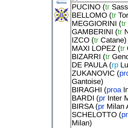
Verone
PUCINO
(
tr
Sass
BELLOMO
(
tr
To
MEGGIORINI
(
tr
GAMBERINI
(
tr
N
IZCO
(
tr
Catane
)
MAXI LOPEZ
(
tr
BIZARRI
(
tr
Gen
DE PAULA
(
rp
L
ZUKANOVIC
(
pr
Gantoise
)
BIRAGHI
(
proa
I
BARDI
(
pr
Inter 
BIRSA
(
pr
Milan
SCHELOTTO
(
p
Milan
)