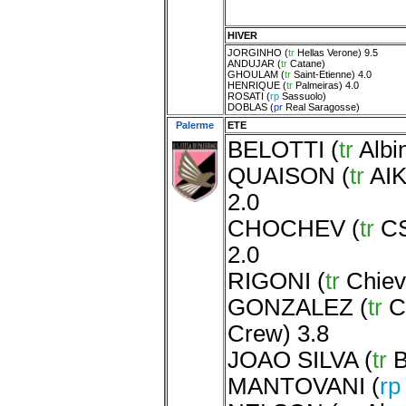
HIVER
JORGINHO
(
tr
Hellas Verone
) 9.5
ANDUJAR
(
tr
Catane
)
GHOULAM
(
tr
Saint-Etienne
) 4.0
HENRIQUE
(
tr
Palmeiras
) 4.0
ROSATI
(
rp
Sassuolo
)
DOBLAS
(
pr
Real Saragosse
)
Palerme
ETE
BELOTTI
(
tr
Albi
QUAISON
(
tr
AIK
2.0
CHOCHEV
(
tr
CS
2.0
RIGONI
(
tr
Chiev
GONZALEZ
(
tr
C
Crew
) 3.8
JOAO SILVA
(
tr
B
MANTOVANI
(
r