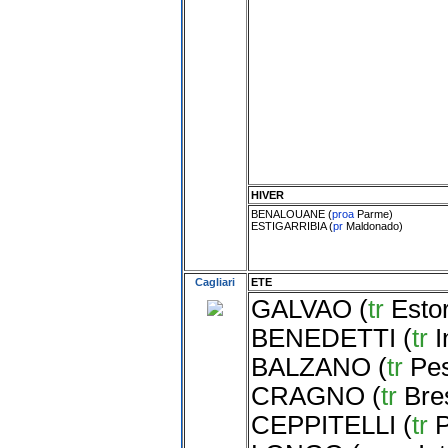
HIVER
BENALOUANE
(
proa
Parme
)
ESTIGARRIBIA
(
pr
Maldonado
)
Cagliari
ETE
GALVAO
(
tr
Estor
BENEDETTI
(
tr
I
BALZANO
(
tr
Pe
CRAGNO
(
tr
Bre
CEPPITELLI
(
tr