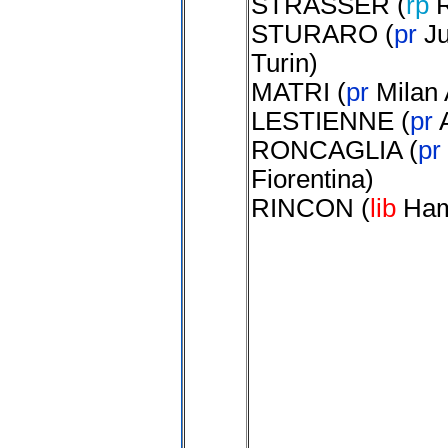
STRASSER
(
rp
STURARO
(
pr
J
Turin
)
MATRI
(
pr
Milan
LESTIENNE
(
pr
RONCAGLIA
(
pr
Fiorentina
)
RINCON
(
lib
Ham