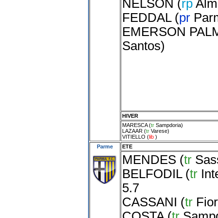
NELSON
(
rp
Alm
FEDDAL
(
pr
Par
EMERSON PALM
Santos
)
HIVER
MARESCA
(
tr
Sampdoria
)
LAZAAR
(
tr
Varese
)
VITIELLO
(
lib
)
Parme
ETE
MENDES
(
tr
Sas
BELFODIL
(
tr
Int
5.7
CASSANI
(
tr
Fio
COSTA
(
tr
Sampd