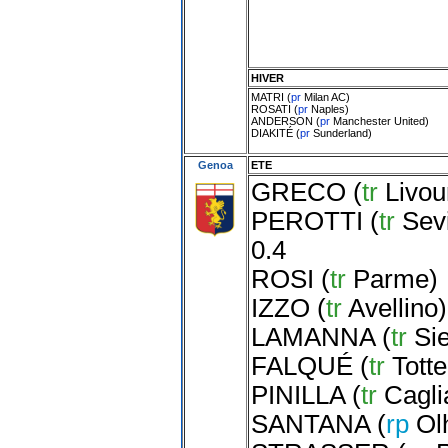
HIVER
MATRI
(
pr
Milan AC
)
ROSATI
(
pr
Naples
)
ANDERSON
(
pr
Manchester United
)
DIAKITÉ
(
pr
Sunderland
)
Genoa
ETE
GRECO
(
tr
Livou
PEROTTI
(
tr
Sev
0.4
ROSI
(
tr
Parme
)
IZZO
(
tr
Avellino
)
LAMANNA
(
tr
Si
FALQUÉ
(
tr
Tott
PINILLA
(
tr
Cagli
SANTANA
(
rp
Ol