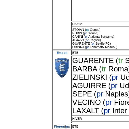
HIVER
STOIAN
(
rp
Genoa
)
RUBIN
(
pr
Sienne
)
CANINI
(
pr
Atalanta Bergame
)
AGAZZI
(
pr
Cagliari
)
GUARENTE
(
pr
Seville FC
)
OBINNA
(
pr
Lokomotiv Moscou
)
Empoli
ETE
GUARENTE
(
tr
S
BARBA
(
tr
Roma
ZIELINSKI
(
pr
Ud
AGUIRRE
(
pr
Ud
SEPE
(
pr
Naples
VECINO
(
pr
Fior
LAXALT
(
pr
Inter
HIVER
Fiorentina
ETE