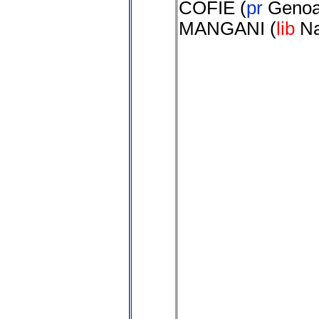
COFIE
(
pr
Geno
MANGANI
(
lib
N