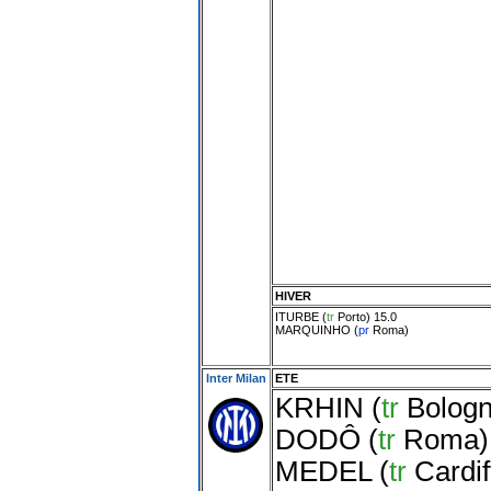
HIVER
ITURBE
(
tr
Porto
) 15.0
MARQUINHO
(
pr
Roma
)
Inter Milan
ETE
KRHIN
(
tr
Bolog
DODÔ
(
tr
Roma
)
MEDEL
(
tr
Cardif