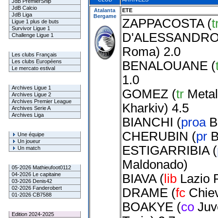
JdB PremierShip
JdB Calcio
Atalanta
ETE
JdB Liga
Bergame
ZAPPACOSTA
(
t
Ligue 1 plus de buts
Survivor Ligue 1
D'ALESSANDR
Challenge Ligue 1
Roma
) 2.0
Infos Clubs
Les clubs Français
Les clubs Européens
BENALOUANE
(
Le mercato estival
1.0
Infos championnats
Archives Ligue 1
GOMEZ
(
tr
Metal
Archives Ligue 2
Archives Premier League
Kharkiv
) 4.5
Archives Serie A
Archives Liga
BIANCHI
(
proa
B
Rechercher
CHERUBIN
(
pr
B
Une équipe
Un joueur
ESTIGARRIBIA
(
Un match
Maldonado
)
Gagnants mensuel L1
05-2026 Mathieufoot0112
04-2026 Le capitaine
BIAVA
(
lib
Lazio
03-2026 Denis42
02-2026 Fanderobert
DRAME
(
fc
Chie
01-2026 CB7588
BOAKYE
(
co
Juv
Le Palmarès
Edition 2024-2025