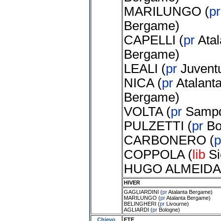
MARILUNGO
(
p
Bergame
)
CAPELLI
(
pr
Atal
Bergame
)
LEALI
(
pr
Juvent
NICA
(
pr
Atalant
Bergame
)
VOLTA
(
pr
Sampd
PULZETTI
(
pr
Bo
CARBONERO
(
COPPOLA
(
lib
S
HUGO ALMEIDA
HIVER
GAGLIARDINI
(
pr
Atalanta Bergame
)
MARILUNGO
(
pr
Atalanta Bergame
)
BELINGHERI
(
pr
Livourne
)
AGLIARDI
(
pr
Bologne
)
Chievo
ETE