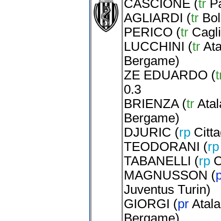
CASCIONE
(
tr
P
AGLIARDI
(
tr
Bo
PERICO
(
tr
Cagli
LUCCHINI
(
tr
Ata
Bergame
)
ZE EDUARDO
(
t
0.3
BRIENZA
(
tr
Atal
Bergame
)
DJURIC
(
rp
Citta
TEODORANI
(
r
TABANELLI
(
rp
C
MAGNUSSON
(
Juventus Turin
)
GIORGI
(
pr
Atala
Bergame
)