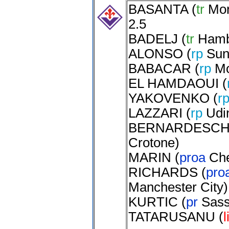
BASANTA
(
tr
Mon
2.5
BADELJ
(
tr
Hamb
ALONSO
(
rp
Sun
BABACAR
(
rp
M
EL HAMDAOUI
(
YAKOVENKO
(
r
LAZZARI
(
rp
Udi
BERNARDESCH
Crotone
)
MARIN
(
proa
Ch
RICHARDS
(
pro
Manchester City
)
KURTIC
(
pr
Sass
TATARUSANU
(
l