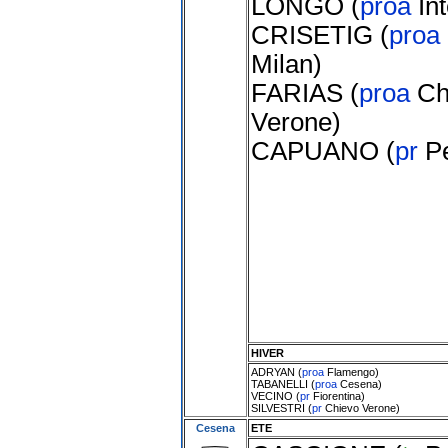
LONGO
(
proa
In
CRISETIG
(
proa
Milan
)
FARIAS
(
proa
Ch
Verone
)
CAPUANO
(
pr
P
HIVER
ADRYAN
(
proa
Flamengo
)
TABANELLI
(
proa
Cesena
)
VECINO
(
pr
Fiorentina
)
SILVESTRI
(
pr
Chievo Verone
)
Cesena
ETE