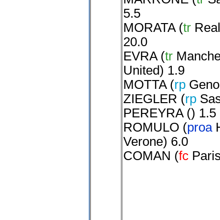
5.5
MORATA
(
tr
Real
20.0
EVRA
(
tr
Manche
United
) 1.9
MOTTA
(
rp
Geno
ZIEGLER
(
rp
Sas
PEREYRA
() 1.5
ROMULO
(
proa
Verone
) 6.0
COMAN
(
fc
Pari