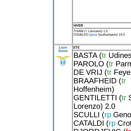
HIVER
THIAM
(
tr
Lanciano
) 1.0
OSVALDO
(
proa
Southampton
) 19.0
Lazio
ETE
Rome
BASTA
(
tr
Udine
PAROLO
(
tr
Par
DE VRIJ
(
tr
Feye
BRAAFHEID
(
tr
Hoffenheim
)
GENTILETTI
(
tr
Lorenzo
) 2.0
SCULLI
(
rp
Geno
CATALDI
(
rp
Cro