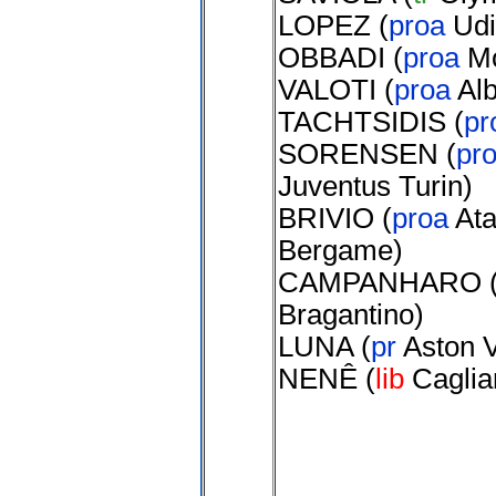
LOPEZ
(
proa
Ud
OBBADI
(
proa
M
VALOTI
(
proa
Alb
TACHTSIDIS
(
pr
SORENSEN
(
pr
Juventus Turin
)
BRIVIO
(
proa
Ata
Bergame
)
CAMPANHARO
Bragantino
)
LUNA
(
pr
Aston V
NENÊ
(
lib
Caglia