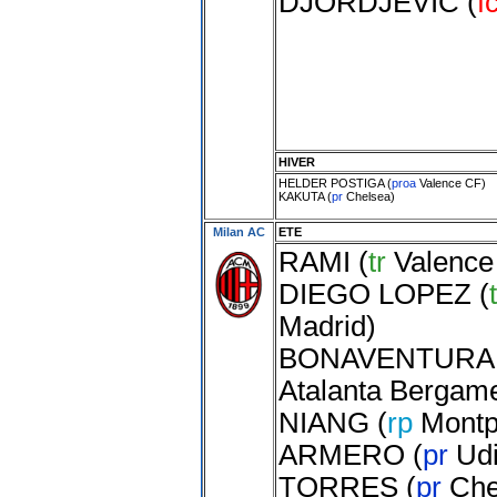
DJORDJEVIC
(
f
HIVER
HELDER POSTIGA
(
proa
Valence CF
)
KAKUTA
(
pr
Chelsea
)
Milan AC
ETE
RAMI
(
tr
Valence
DIEGO LOPEZ
(
Madrid
)
BONAVENTURA
Atalanta Bergam
NIANG
(
rp
Montpe
ARMERO
(
pr
Ud
TORRES
(
pr
Che