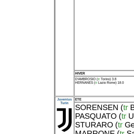
HIVER
D'AMBROSIO
(
tr
Torino
) 3.8
HERNANES
(
tr
Lazio Rome
) 18.0
Juventus
ETE
Turin
SORENSEN
(
tr
B
PASQUATO
(
tr
U
STURARO
(
tr
Ge
MARRONE
(
tr
S