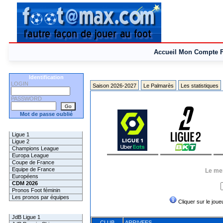
Accueil
Mon Compte
Identification
LOGIN
Saison 2026-2027
Le Palmarès
Les statistiques
PASSWORD
Mot de passe oublié
Les Pronos
Ligue 1
Ligue 2
Champions League
Europa League
Coupe de France
Equipe de France
Le mer
Européens
CDM 2026
Pronos Foot féminin
Les pronos par équipes
Cliquer sur le joueu
Les Challenges
JdB Ligue 1
CLUB
ARRIVEES