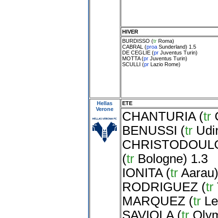
HIVER
BURDISSO
(
tr
Roma
)
CABRAL
(
proa
Sunderland
) 1.5
DE CEGLIE
(
pr
Juventus Turin
)
MOTTA
(
pr
Juventus Turin
)
SCULLI
(
pr
Lazio Rome
)
Hellas
ETE
Verone
CHANTURIA
(
tr
BENUSSI
(
tr
Udi
CHRISTODOUL
(
tr
Bologne
) 1.3
IONITA
(
tr
Aarau
RODRIGUEZ
(
tr
MARQUEZ
(
tr
Le
SAVIOLA
(
tr
Oly