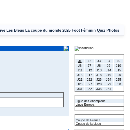
ive
Les Bleus
La coupe du monde 2026
Foot Féminin
Quiz
Photos
Tous les Résultats
J1
J2
J3
J4
J5
J6
J7
J8
J9
J10
J11
J12
J13
J14
J15
J16
J17
J18
J19
J20
J21
J22
J23
J24
J25
J26
J27
J28
J29
J30
J31
J32
J33
J34
Les coupes Européennes
Ligue des champions
Ligue Europa
Classement CAN
Les coupes nationales
Coupe de France
Coupe de la Ligue