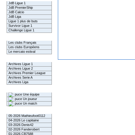
JdB Ligue 1
JdB PremierShip
JdB Calcio
JdB Liga
Ligue 1 plus de buts
Survivor Ligue 1
Challenge Ligue 1
Infos Clubs
Les clubs Français
Les clubs Européens
Le mercato estival
Infos championnats
Archives Ligue 1
Archives Ligue 2
Archives Premier League
Archives Serie A
Archives Liga
Rechercher
Une équipe
Un joueur
Un match
Gagnants mensuel L1
05-2026 Mathieufoot0112
04-2026 Le capitaine
03-2026 Denis42
02-2026 Fanderobert
01-2026 CB7588