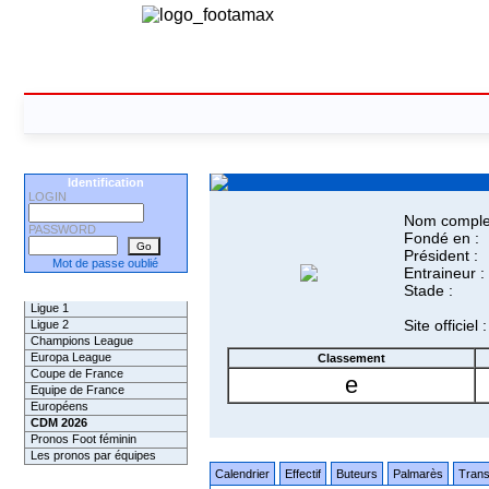
Identification
LOGIN
Nom complet
PASSWORD
Fondé en :
Président :
Mot de passe oublié
Entraineur :
Stade :
Les Pronos
Ligue 1
Site officiel :
Ligue 2
Champions League
Europa League
Classement
Coupe de France
e
Equipe de France
Européens
CDM 2026
Pronos Foot féminin
Les pronos par équipes
Calendrier
Effectif
Buteurs
Palmarès
Trans
Les Challenges