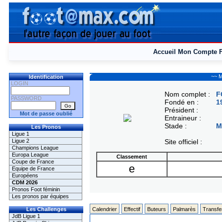
Accueil
Mon Compte
~~ M
Identification
LOGIN
Nom complet :
F
PASSWORD
Fondé en :
1
Président :
Mot de passe oublié
Entraineur :
Stade :
M
Les Pronos
Ligue 1
Ligue 2
Site officiel :
Champions League
Europa League
Classement
Coupe de France
e
Equipe de France
Européens
CDM 2026
Pronos Foot féminin
Les pronos par équipes
Les Challenges
Calendrier
Effectif
Buteurs
Palmarès
Transfe
JdB Ligue 1