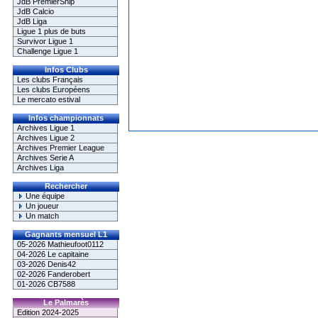
JdB PremierShip
JdB Calcio
JdB Liga
Ligue 1 plus de buts
Survivor Ligue 1
Challenge Ligue 1
Infos Clubs
Les clubs Français
Les clubs Européens
Le mercato estival
Infos championnats
Archives Ligue 1
Archives Ligue 2
Archives Premier League
Archives Serie A
Archives Liga
Rechercher
Une équipe
Un joueur
Un match
Gagnants mensuel L1
05-2026 Mathieufoot0112
04-2026 Le capitaine
03-2026 Denis42
02-2026 Fanderobert
01-2026 CB7588
Le Palmarès
Edition 2024-2025