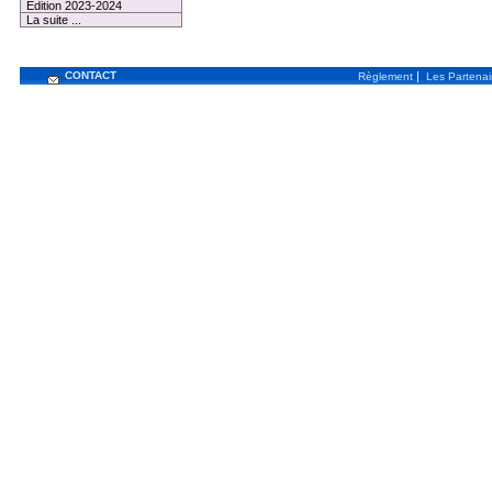
Edition 2023-2024
La suite ...
CONTACT
|
Règlement
Les Partenai