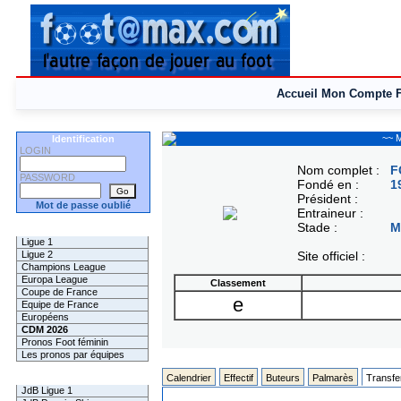
Accueil
Mon Compte
~~ M
Identification
LOGIN
Nom complet :
F
PASSWORD
Fondé en :
1
Président :
Mot de passe oublié
Entraineur :
Stade :
M
Les Pronos
Ligue 1
Ligue 2
Site officiel :
Champions League
Europa League
Classement
Coupe de France
e
Equipe de France
Européens
CDM 2026
Pronos Foot féminin
Les pronos par équipes
Les Challenges
Calendrier
Effectif
Buteurs
Palmarès
Transfe
JdB Ligue 1