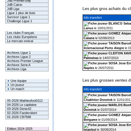
JdB PremierShip
JdB Calcio
Les plus gros achats du c
JdB Liga
Ligue 1 plus de buts
Survivor Ligue 1
Info transfert
Challenge Ligue 1
BLANCO Sebas
Lanus
le 10/01/2011
Infos Clubs
Les clubs Français
GOMEZ Alejan
Les clubs Européens
Catane
le 02/08/2013
Le mercato estival
TAISON Barcel
Internacional Porto Alegre
le 0
Infos championnats
Archives Ligue 1
CLEITON XAV
Archives Ligue 2
Palmeiras
le 14/07/2010
Archives Premier League
SOSA Jose Er
Archives Serie A
Naples
le 26/07/2011
Archives Liga
Rechercher
Les plus grosses ventes d
Une équipe
Un joueur
Un match
Info transfert
TAISON Barcel
Gagnants mensuel L1
Chakhtior Donetsk
le 11/01/201
05-2026 Mathieufoot0112
04-2026 Le capitaine
MARLOS Bonf
03-2026 Denis42
Donetsk
le 01/07/2014
02-2026 Fanderobert
GOMEZ Alejan
01-2026 CB7588
Bergame
le 01/09/2014
Le Palmarès
SOSA Jose Er
Edition 2024-2025
Istanbul
le 30/08/2014