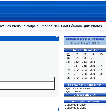
ive
Les Bleus
La coupe du monde 2026
Foot Féminin
Quiz
Photos
Tous les Résultats
J1
J2
J3
J4
J5
J6
J7
J8
J9
J10
J11
J12
J13
J14
J15
J16
J17
J18
J19
J20
J21
J22
J23
J24
J25
J26
J27
J28
J29
J30
J31
J32
J33
J34
Les coupes Européennes
Ligue des champions
Ligue Europa
Classement CAN
Les coupes nationales
Coupe de France
Coupe de la Ligue