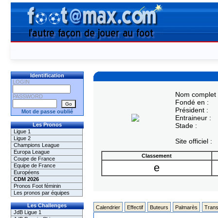
Identification
LOGIN
Nom complet 
PASSWORD
Fondé en :
Président :
Mot de passe oublié
Entraineur :
Les Pronos
Stade :
Ligue 1
Ligue 2
Site officiel :
Champions League
Europa League
Classement
Coupe de France
e
Equipe de France
Européens
CDM 2026
Pronos Foot féminin
Les pronos par équipes
Les Challenges
Calendrier
Effectif
Buteurs
Palmarès
Trans
JdB Ligue 1