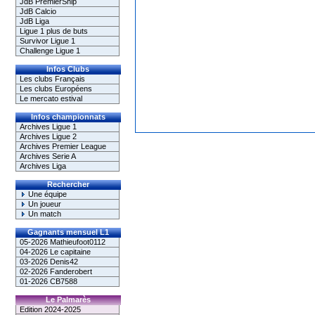
JdB PremierShip
JdB Calcio
JdB Liga
Ligue 1 plus de buts
Survivor Ligue 1
Challenge Ligue 1
Infos Clubs
Les clubs Français
Les clubs Européens
Le mercato estival
Infos championnats
Archives Ligue 1
Archives Ligue 2
Archives Premier League
Archives Serie A
Archives Liga
Rechercher
Une équipe
Un joueur
Un match
Gagnants mensuel L1
05-2026 Mathieufoot0112
04-2026 Le capitaine
03-2026 Denis42
02-2026 Fanderobert
01-2026 CB7588
Le Palmarès
Edition 2024-2025