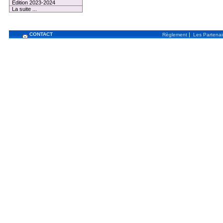
Edition 2023-2024
La suite ...
CONTACT
|
Règlement
Les Partenai