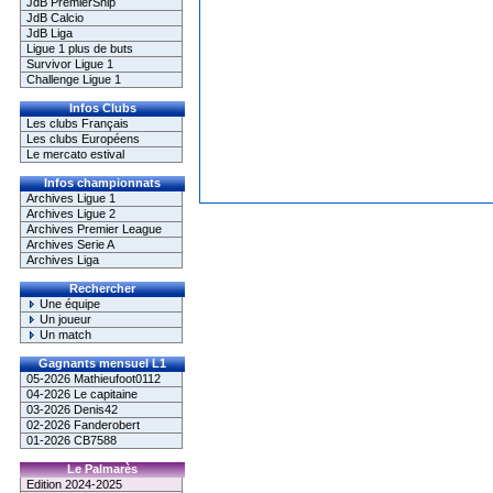
JdB PremierShip
JdB Calcio
JdB Liga
Ligue 1 plus de buts
Survivor Ligue 1
Challenge Ligue 1
Infos Clubs
Les clubs Français
Les clubs Européens
Le mercato estival
Infos championnats
Archives Ligue 1
Archives Ligue 2
Archives Premier League
Archives Serie A
Archives Liga
Rechercher
Une équipe
Un joueur
Un match
Gagnants mensuel L1
05-2026 Mathieufoot0112
04-2026 Le capitaine
03-2026 Denis42
02-2026 Fanderobert
01-2026 CB7588
Le Palmarès
Edition 2024-2025