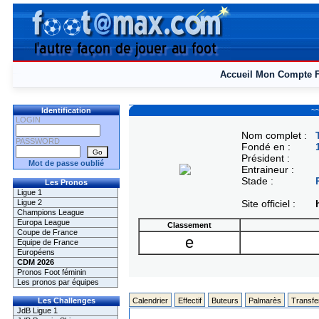
Accueil
Mon Compte
~~
Identification
LOGIN
Nom complet :
PASSWORD
Fondé en :
Président :
Mot de passe oublié
Entraineur :
Stade :
Les Pronos
Ligue 1
Ligue 2
Site officiel :
Champions League
Europa League
Classement
Coupe de France
e
Equipe de France
Européens
CDM 2026
Pronos Foot féminin
Les pronos par équipes
Les Challenges
Calendrier
Effectif
Buteurs
Palmarès
Transfe
JdB Ligue 1