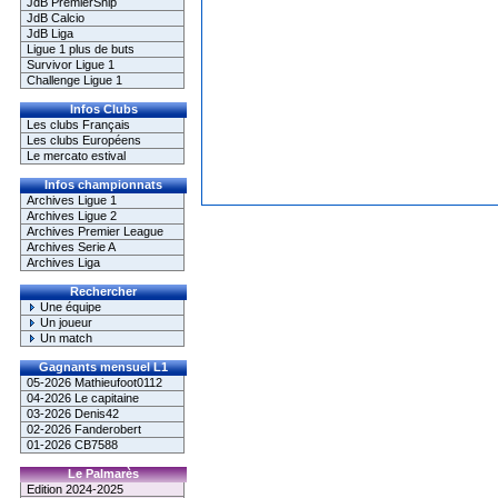
JdB PremierShip
JdB Calcio
JdB Liga
Ligue 1 plus de buts
Survivor Ligue 1
Challenge Ligue 1
Infos Clubs
Les clubs Français
Les clubs Européens
Le mercato estival
Infos championnats
Archives Ligue 1
Archives Ligue 2
Archives Premier League
Archives Serie A
Archives Liga
Rechercher
Une équipe
Un joueur
Un match
Gagnants mensuel L1
05-2026 Mathieufoot0112
04-2026 Le capitaine
03-2026 Denis42
02-2026 Fanderobert
01-2026 CB7588
Le Palmarès
Edition 2024-2025