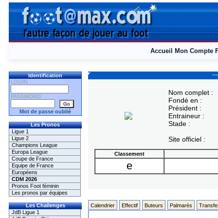
Accueil
Mon Compte
~~
Identification
LOGIN
Nom complet :
PASSWORD
Fondé en :
Président :
Mot de passe oublié
Entraineur :
Stade :
Les Pronos
Ligue 1
Ligue 2
Site officiel :
Champions League
Europa League
Classement
Coupe de France
e
Equipe de France
Européens
CDM 2026
Pronos Foot féminin
Les pronos par équipes
Les Challenges
Calendrier
Effectif
Buteurs
Palmarès
Transfe
JdB Ligue 1