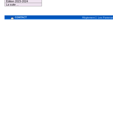
Edition 2023-2024
La suite ...
CONTACT
|
Règlement
Les Partenai