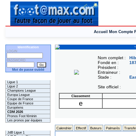
Accueil
Mon Compte
~
Identification
LOGIN
Nom complet :
Hib
PASSWORD
Fondé en :
18
Président :
Mot de passe oublié
Entraineur :
Stade :
Ea
Les Pronos
Ligue 1
Ligue 2
Site officiel :
Champions League
Europa League
Classement
Coupe de France
e
Equipe de France
Européens
CDM 2026
Pronos Foot féminin
Les pronos par équipes
Les Challenges
Calendrier
Effectif
Buteurs
Palmarès
Transfe
JdB Ligue 1