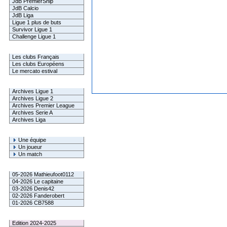
JdB PremierShip
JdB Calcio
JdB Liga
Ligue 1 plus de buts
Survivor Ligue 1
Challenge Ligue 1
Infos Clubs
Les clubs Français
Les clubs Européens
Le mercato estival
Infos championnats
Archives Ligue 1
Archives Ligue 2
Archives Premier League
Archives Serie A
Archives Liga
Rechercher
Une équipe
Un joueur
Un match
Gagnants mensuel L1
05-2026 Mathieufoot0112
04-2026 Le capitaine
03-2026 Denis42
02-2026 Fanderobert
01-2026 CB7588
Le Palmarès
Edition 2024-2025