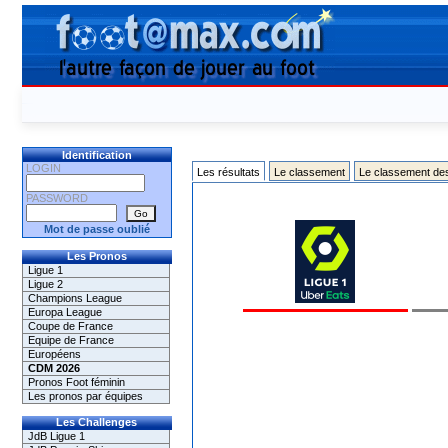
Identification
LOGIN
Les résultats
Le classement
Le classement de
PASSWORD
Mot de passe oublié
Les Pronos
Ligue 1
Ligue 2
Champions League
Europa League
Coupe de France
Equipe de France
Européens
CDM 2026
Pronos Foot féminin
Les pronos par équipes
Les Challenges
JdB Ligue 1