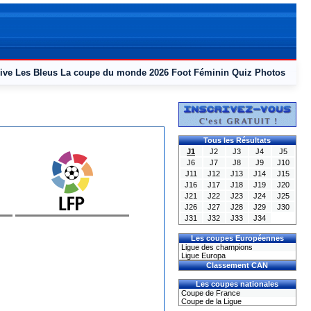
ive
Les Bleus
La coupe du monde 2026
Foot Féminin
Quiz
Photos
Tous les Résultats
J1
J2
J3
J4
J5
J6
J7
J8
J9
J10
J11
J12
J13
J14
J15
J16
J17
J18
J19
J20
J21
J22
J23
J24
J25
J26
J27
J28
J29
J30
J31
J32
J33
J34
Les coupes Européennes
Ligue des champions
Ligue Europa
Classement CAN
Les coupes nationales
Coupe de France
Coupe de la Ligue