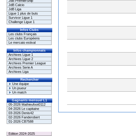
JdB PremierShip
JdB Calcio
JdB Liga
Ligue 1 plus de buts
Survivor Ligue 1
Challenge Ligue 1
Infos Clubs
Les clubs Français
Les clubs Européens
Le mercato estival
Infos championnats
Archives Ligue 1
Archives Ligue 2
Archives Premier League
Archives Serie A
Archives Liga
Rechercher
Une équipe
Un joueur
Un match
Gagnants mensuel L1
05-2026 Mathieufoot0112
04-2026 Le capitaine
03-2026 Denis42
02-2026 Fanderobert
01-2026 CB7588
Le Palmarès
Edition 2024-2025