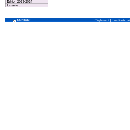
Edition 2023-2024
La suite ...
CONTACT
|
Règlement
Les Partenai