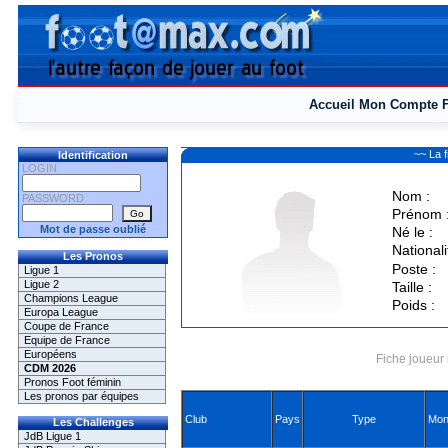
Accueil
Mon Compte
~~ La 
Identification
LOGIN
Nom :
PASSWORD
Prénom 
Mot de passe oublié
Né le :
Nationali
Les Pronos
Poste :
Ligue 1
Ligue 2
Taille :
Champions League
Poids :
Europa League
Coupe de France
Equipe de France
Européens
Fiche joueur 
CDM 2026
Pronos Foot féminin
Les pronos par équipes
Club
Pays
Type
Mon
Les Challenges
JdB Ligue 1