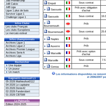
JdB PremierShip
Sous contrat
Empoli
JdB Calcio
JdB Liga
Prêt avec obligation
Sassuolo
Ligue 1 plus de buts
d'achat
Survivor Ligue 1
Sous contrat
16.
Sassuolo
Challenge Ligue 1
Infos Clubs
Prêt
Bournemouth
Les clubs Français
Les clubs Européens
Sous contrat
25.
Bournemouth
Le mercato estival
Prêt
Naples
Infos championnats
Archives Ligue 1
Prêt
Archives Ligue 2
Auxerre
Archives Premier League
Prêt avec option
Archives Serie A
Marseille
d'achat
Archives Liga
Sous contrat
7.5
Marseille
Rechercher
Une équipe
Prêt
Genoa
Un joueur
Un match
Les informations disponibles ne remonte
et 2006/2007 p
Gagnants mensuel L1
05-2026 Mathieufoot0112
04-2026 Le capitaine
03-2026 Denis42
02-2026 Fanderobert
01-2026 CB7588
Le Palmarès
Edition 2024-2025