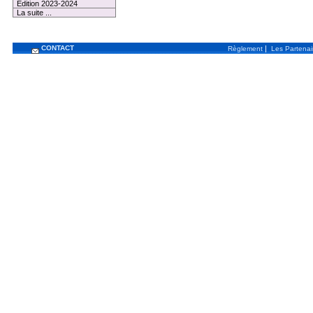
Edition 2023-2024
La suite ...
CONTACT
|
Règlement
Les Partenai