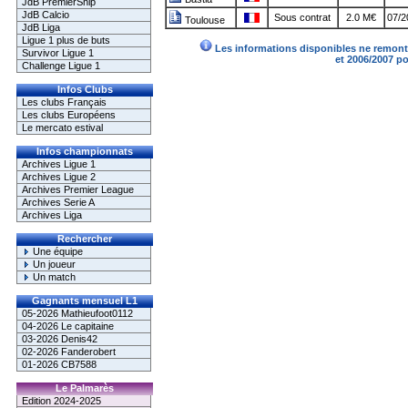
JdB PremierShip
JdB Calcio
Sous contrat
2.0 M€
07/2
Toulouse
JdB Liga
Ligue 1 plus de buts
Les informations disponibles ne remonte
Survivor Ligue 1
et 2006/2007 p
Challenge Ligue 1
Infos Clubs
Les clubs Français
Les clubs Européens
Le mercato estival
Infos championnats
Archives Ligue 1
Archives Ligue 2
Archives Premier League
Archives Serie A
Archives Liga
Rechercher
Une équipe
Un joueur
Un match
Gagnants mensuel L1
05-2026 Mathieufoot0112
04-2026 Le capitaine
03-2026 Denis42
02-2026 Fanderobert
01-2026 CB7588
Le Palmarès
Edition 2024-2025