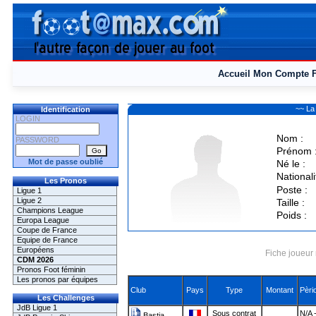
Accueil
Mon Compte
~~ La
Identification
LOGIN
Nom :
PASSWORD
Prénom 
Mot de passe oublié
Né le :
Nationali
Les Pronos
Poste :
Ligue 1
Ligue 2
Taille :
Champions League
Poids :
Europa League
Coupe de France
Equipe de France
Européens
Fiche joueur 
CDM 2026
Pronos Foot féminin
Les pronos par équipes
Club
Pays
Type
Montant
Pèri
Les Challenges
JdB Ligue 1
Sous contrat
N/A 
Bastia