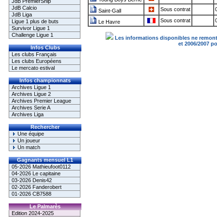
JdB PremierShip
JdB Calcio
Sous contrat
Saint-Gall
JdB Liga
Sous contrat
Ligue 1 plus de buts
Le Havre
Survivor Ligue 1
Challenge Ligue 1
Les informations disponibles ne remonte
et 2006/2007 p
Infos Clubs
Les clubs Français
Les clubs Européens
Le mercato estival
Infos championnats
Archives Ligue 1
Archives Ligue 2
Archives Premier League
Archives Serie A
Archives Liga
Rechercher
Une équipe
Un joueur
Un match
Gagnants mensuel L1
05-2026 Mathieufoot0112
04-2026 Le capitaine
03-2026 Denis42
02-2026 Fanderobert
01-2026 CB7588
Le Palmarès
Edition 2024-2025