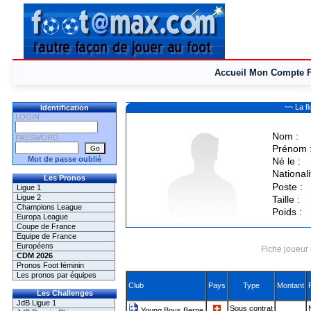
Accueil
Mon Compte
~~ La f
Identification
LOGIN
Nom :
PASSWORD
Prénom 
Mot de passe oublié
Né le :
Nationali
Les Pronos
Poste :
Ligue 1
Ligue 2
Taille :
Champions League
Poids :
Europa League
Coupe de France
Equipe de France
Européens
Fiche joueur 
CDM 2026
Pronos Foot féminin
Les pronos par équipes
Club
Pays
Type
Montant
Les Challenges
JdB Ligue 1
Sous contrat
Young Boys Berne