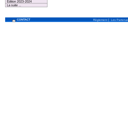
Edition 2023-2024
La suite ...
CONTACT
|
Règlement
Les Partenai