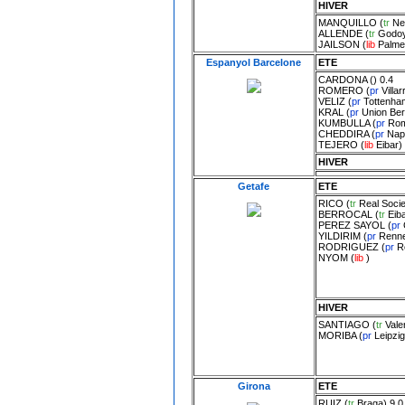
HIVER
MANQUILLO
(
tr
Ne
ALLENDE
(
tr
Godoy
JAILSON
(
lib
Palme
Espanyol Barcelone
ETE
CARDONA
() 0.4
ROMERO
(
pr
Villar
VELIZ
(
pr
Tottenha
KRAL
(
pr
Union Berl
KUMBULLA
(
pr
Ro
CHEDDIRA
(
pr
Nap
TEJERO
(
lib
Eibar
)
HIVER
Getafe
ETE
RICO
(
tr
Real Soci
BERROCAL
(
tr
Eib
PEREZ SAYOL
(
pr
YILDIRIM
(
pr
Renn
RODRIGUEZ
(
pr
R
NYOM
(
lib
)
HIVER
SANTIAGO
(
tr
Vale
MORIBA
(
pr
Leipzig
Girona
ETE
RUIZ
(
tr
Braga
) 9.0