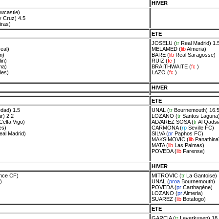
HIVER
wcastle
)
 Cruz
) 4.5
iras
)
ETE
JOSELU
(
tr
Real Madrid
) 1.
real
)
MELAMED
(
lib
Almeria
)
m
)
BARE
(
lib
Real Saragosse
)
in
)
RUIZ
(
fc
)
ma
)
BRAITHWAITE
(
fc
)
les
)
LAZO
(
fc
)
HIVER
ETE
edad
) 1.5
UNAL
(
tr
Bournemouth
) 16.
ar
) 2.2
LOZANO
(
tr
Santos Laguna
Celta Vigo
)
ALVAREZ SOSA
(
tr
Al Qadsi
es
)
CARMONA
(
rp
Seville FC
)
eal Madrid
)
SILVA
(
pr
Paphos FC
)
MAKSIMOVIC
(
lib
Panathina
MATA
(
lib
Las Palmas
)
POVEDA
(
lib
Farense
)
HIVER
nce CF
)
MITROVIC
(
tr
La Gantoise
)
)
UNAL
(
proa
Bournemouth
)
POVEDA
(
pr
Carthagène
)
LOZANO
(
pr
Almeria
)
SUAREZ
(
lib
Botafogo
)
ETE
GARCIA
(
tr
Leverkusen
) 18