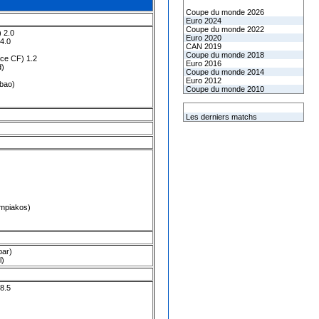
Les coupes internationales
Coupe du monde 2026
Euro 2024
Coupe du monde 2022
) 2.0
Euro 2020
 4.0
CAN 2019
Coupe du monde 2018
nce CF
) 1.2
Euro 2016
d
)
Coupe du monde 2014
Euro 2012
lbao
)
Coupe du monde 2010
L'équipe de France
Les derniers matchs
mpiakos
)
bar
)
l
)
 8.5