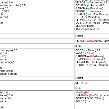
Prague
) 8.0
VICTOR
(
tr
Barcelone
) 2.7
anchester United
) 0.5
DOVBYK
(
tr
Roma
) 41.0
en
) 6.5
GARCIA
(
rp
Barcelone
)
rd
) 18.0
TORRE
(
rp
Barcelone
)
ille
)
CHAIRA
(
proa
Real Oviedo
)
larreal
)
ROCA
(
pr
Mirandés
)
FERNANDEZ
(
pr
Real Majo
one
)
VALLEJO
(
lib
Racing Ferrol
)
VILLA
(
lib
Eibar
)
BORJA GARCIA
(
fc
)
HIVER
ESPINOSA
(
lib
Atlético Naci
ETE
 Nimègue
) 0.5
COCO
(
tr
Torino
) 7.5
te
) 1.5
KABA
(
pr
Elche
)
le FC
)
CARDONA
(
lib
Villarreal
)
mpton
)
LEMOS
(
lib
Real Oviedo
)
ng Portugal
)
EL HADDADI
(
lib
Leganés
)
HERRERA
(
lib
La Corogne
)
e
)
field United
)
ingham Forest
)
HIVER
VIERA
(
fc
)
ETE
lle
) 1.0
NYOM
(
lib
)
Alavés
) 2.0
MIRAMON
(
lib
AEK Larnaca
vante
) 0.1
PORTILLO SOLER
(
fc
)
adix
)
AVILES
(
fc
)
es
)