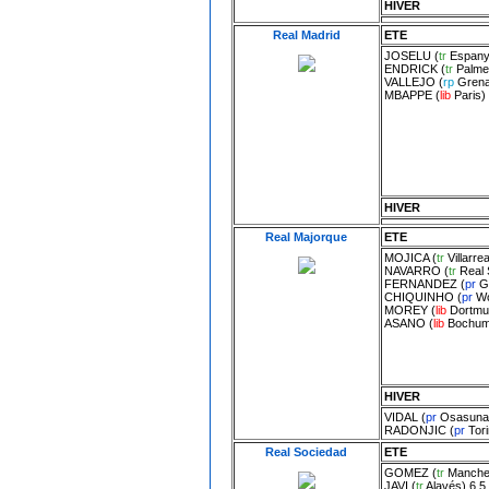
HIVER
Real Madrid
ETE
JOSELU
(
tr
Espany
ENDRICK
(
tr
Palme
VALLEJO
(
rp
Gren
MBAPPE
(
lib
Paris
)
HIVER
Real Majorque
ETE
MOJICA
(
tr
Villarrea
NAVARRO
(
tr
Real 
FERNANDEZ
(
pr
G
CHIQUINHO
(
pr
Wo
MOREY
(
lib
Dortmu
ASANO
(
lib
Bochu
HIVER
VIDAL
(
pr
Osasuna
RADONJIC
(
pr
Tor
Real Sociedad
ETE
GOMEZ
(
tr
Manches
JAVI
(
tr
Alavés
) 6.5