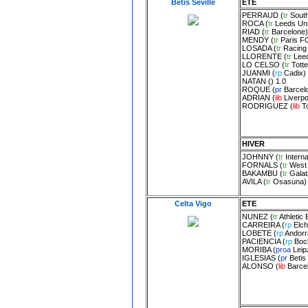
Betis Seville
ETE
PERRAUD
(
tr
Sout
ROCA
(
tr
Leeds Uni
RIAD
(
tr
Barcelone
)
MENDY
(
tr
Paris F
LOSADA
(
tr
Racing 
LLORENTE
(
tr
Leed
LO CELSO
(
tr
Tott
JUANMI
(
rp
Cadix
)
NATAN
() 1.0
ROQUE
(
pr
Barcel
ADRIAN
(
lib
Liverpo
RODRIGUEZ
(
lib
T
HIVER
JOHNNY
(
tr
Interna
FORNALS
(
tr
West
BAKAMBU
(
tr
Galat
AVILA
(
tr
Osasuna
)
Celta Vigo
ETE
NUNEZ
(
tr
Athletic 
CARREIRA
(
rp
Elc
LOBETE
(
rp
Andorr
PACIENCIA
(
rp
Boc
MORIBA
(
proa
Leip
IGLESIAS
(
pr
Betis 
ALONSO
(
lib
Barce