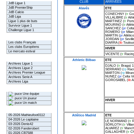
CLUB
ARRIVEES
JdB Ligue 1
JdB PremierShip
Alavés
ETE
JdB Calcio
CONECHNY
(
tr
Go
JdB Liga
VILLALIBRE
(
tr
Athl
MARTINEZ
(
tr
Port
Ligue 1 plus de buts
MOURINO
(
tr
Atlét
Survivor Ligue 1
SANCHEZ
(
pr
Celta
Challenge Ligue 1
ROMERO
(
pr
Milan
MARTIN
(
pr
Atlétic
Infos Clubs
JORDAN
(
pr
Sevill
Les clubs Français
DIARRA
(
lib
Toulou
Les clubs Européens
HIVER
Le mercato estival
VICENTE
(
tr
Racing
Infos championnats
Athletic Bilbao
ETE
Archives Ligue 1
DJALO
(
tr
Braga
) 1
Archives Ligue 2
SERRANO
(
rp
Raci
Archives Premier League
MARTON
(
rp
Miran
NUNEZ
(
pr
Celta V
Archives Serie A
GOROSABEL
(
lib
A
Archives Liga
Rechercher
Une équipe
Un joueur
HIVER
Un match
Gagnants mensuel L1
05-2026 Mathieufoot0112
Atlético Madrid
ETE
04-2026 Le capitaine
LE NORMAND
(
tr
R
03-2026 Denis42
SÖRLOTH
(
tr
Villar
ALVAREZ
(
tr
Manche
02-2026 Fanderobert
GALLAGHER
(
tr
Ch
01-2026 CB7588