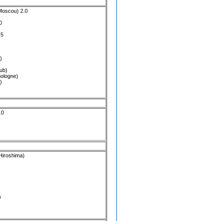
Moscou
) 2.0
0
.5
)
lub
)
ologne
)
)
.0
Hiroshima
)
)
)