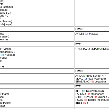
und
)
ife
)
s Istanbul
)
ciedad
)
eville FC
)
ville FC
)
o
)
s Palmas
)
 Majorque
)
HIVER
lle
)
AVILES
(
pr
Malaga
)
aregem
)
asuna
)
ETE
l Oviedo
) 2.8
GARCIA ZUBIRIA
(
tr
Al Ray
alladolid
) 5.0
(
rp
Huesca
)
orque
)
a
)
rra
)
HIVER
AVILA
(
tr
Betis Seville
) 4.7
VIDAL
(
pr
Real Majorque
)
BRASANAC
(
lib
Leganés
)
ETE
x
)
KIKE
(
rp
Real Valladolid
)
r Plate
)
FALCAO
(
lib
Millonarios
)
ade
)
DIMITRIEVSKI
(
lib
Valence 
ia
)
POZO
(
lib
Equipe Inconnue
)
ao Paulo
)
BEBE
(
fc
)
dix
)