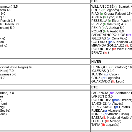
ETE
hampton
) 3.5
WILLIAN JOSÉ
(
tr
Spartak 
ted
) 4.5
CRUZ
(
tr
Leganés
) 1.0
 9.0
RIAD
(
tr
Crystal Palace
) 15.
C
) 1.0
ABNER
(
tr
Lyon
) 8.0
Ferrol
) 1.8
PEZZELLA
(
tr
River Plate
) 4
s United
) 3.2
PEREZ
(
tr
Villarreal
) 4.0
enham
) 5.0
FEKIR
(
tr
Al Jazira
) 5.0
RODRI
(
tr
Al Arabi
) 8.0
PAPASTATHOPOULOS
(
ret
one
)
IGLESIAS
(
pr
Celta Vigo
)
ol
)
COLLADO
(
pr
Al-Kholood C
orino
)
MIRANDA GONZALEZ
(
lib
B
RODRIGUEZ
(
lib
West Ham
BRAVO
(
fc
)
HIVER
cional Porto Alegre
) 6.0
HENRIQUE
(
tr
Botafogo
) 16
 Ham
) 7.0
IGLESIAS
() 1.0
asaray
) 5.0
JUANMI
(
pr
Cadix
)
 4.7
CRUZ
(
pr
Leganés
)
GUARDADO
(
lib
Leon
)
ETE
Bilbao
) 7.0
PACIENCIA
(
res
Sanfrecce 
he
)
LARSEN
() 3.0
a
)
RODRIGUEZ
(
proa
Utrecht
hum
)
SANCHEZ
(
pr
Alavés
)
zig
)
PEREZ SAYOL
(
pr
Getafe
)
Seville
)
RUEDA
(
pr
Albacete
)
lone
)
NUNEZ
(
pr
Athletic Bilbao
)
BAEZA
(
lib
Nacional Madère
LOBETE
(
lib
Malaga
)
TAPIA
(
lib
Leganés
)