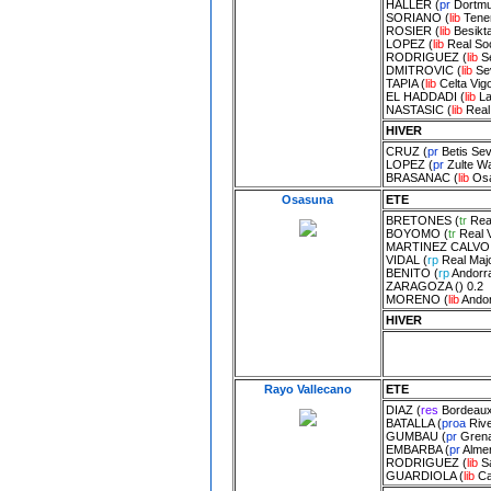
HALLER
(
pr
Dortm
SORIANO
(
lib
Tener
ROSIER
(
lib
Besikta
LOPEZ
(
lib
Real So
RODRIGUEZ
(
lib
S
DMITROVIC
(
lib
Se
TAPIA
(
lib
Celta Vig
EL HADDADI
(
lib
La
NASTASIC
(
lib
Real
HIVER
CRUZ
(
pr
Betis Sevi
LOPEZ
(
pr
Zulte W
BRASANAC
(
lib
Os
Osasuna
ETE
BRETONES
(
tr
Rea
BOYOMO
(
tr
Real V
MARTINEZ CALVO
VIDAL
(
rp
Real Maj
BENITO
(
rp
Andorr
ZARAGOZA
() 0.2
MORENO
(
lib
Ando
HIVER
Rayo Vallecano
ETE
DIAZ
(
res
Bordeau
BATALLA
(
proa
Rive
GUMBAU
(
pr
Gren
EMBARBA
(
pr
Almer
RODRIGUEZ
(
lib
S
GUARDIOLA
(
lib
Ca