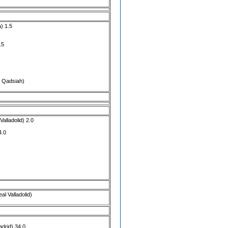
a
) 1.5
.5
l Qadsiah
)
Valladolid
) 2.0
4.0
al Valladolid
)
adrid
) 34.0