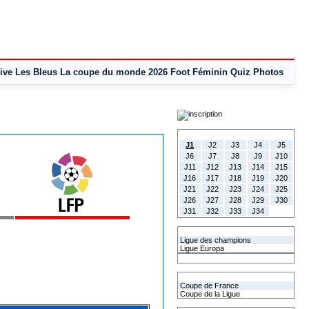
ive
Les Bleus
La coupe du monde 2026
Foot Féminin
Quiz
Photos
Tous les Résultats
J1
J2
J3
J4
J5
J6
J7
J8
J9
J10
J11
J12
J13
J14
J15
J16
J17
J18
J19
J20
J21
J22
J23
J24
J25
J26
J27
J28
J29
J30
J31
J32
J33
J34
Les coupes Européennes
Ligue des champions
Ligue Europa
Classement CAN
Les coupes nationales
Coupe de France
Coupe de la Ligue