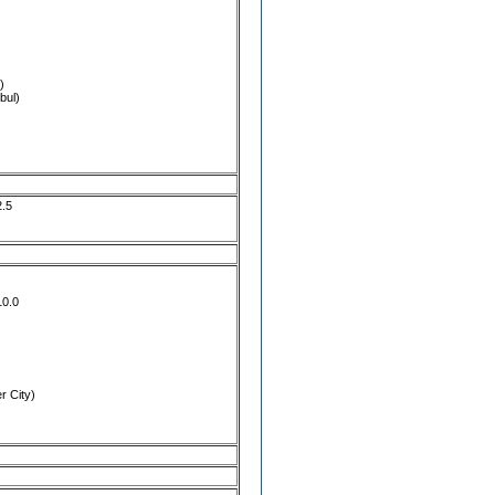
)
bul
)
2.5
10.0
r City
)