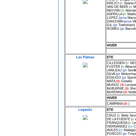
KREJCI
(
tr
Sparta 
VAN DE BEEK
(
tr
M
MIOVSKI
(
tr
Aberde
ASPRILLA
(
tr
Watfo
LOPEZ
(
proa
Marse
DANJUMA
(
proa
Vil
GIL
(
pr
Tottenham
)
ROMEU
(
pr
Barcel
HIVER
Las Palmas
ETE
CILLESSEN
(
tr
NEC
FUSTER
(
tr
Albace
JANUZAJ
(
pr
Sevil
SILVA
(
pr
Wolverha
ESSUGO
(
pr
Sporti
MATA
(
lib
Getafe
)
MUNOZ
(
lib
Levant
McBURNIE
(
lib
Shef
McKENNA
(
lib
Nott
HIVER
CAMPANA
(
lib
)
Leganés
ETE
CRUZ
(
tr
Betis Sevi
DE LA FUENTE
(
tr
FRANQUESA
(
tr
Le
HERNANDEZ
(
rp
C
AVILES
(
rp
Malaga
)
POROZO
(
pr
Troy