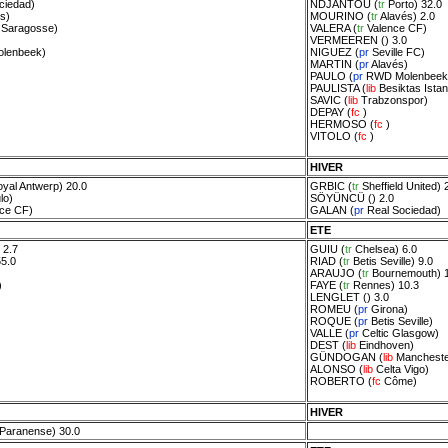
ciedad
)
NDJANTOU
(
tr
Porto
) 32.0
s
)
MOURINO
(
tr
Alavés
) 2.0
 Saragosse
)
VALERA
(
tr
Valence CF
)
)
VERMEEREN
() 3.0
lenbeek
)
NIGUEZ
(
pr
Seville FC
)
MARTIN
(
pr
Alavés
)
PAULO
(
pr
RWD Molenbeek
PAULISTA
(
lib
Besiktas Istan
SAVIC
(
lib
Trabzonspor
)
DEPAY
(
fc
)
HERMOSO
(
fc
)
VITOLO
(
fc
)
HIVER
yal Antwerp
) 20.0
GRBIC
(
tr
Sheffield United
) 
lo
)
SÖYÜNCÜ
() 2.0
nce CF
)
GALAN
(
pr
Real Sociedad
)
ETE
 2.7
GUIU
(
tr
Chelsea
) 6.0
55.0
RIAD
(
tr
Betis Seville
) 9.0
ARAUJO
(
tr
Bournemouth
) 
)
FAYE
(
tr
Rennes
) 10.3
LENGLET
() 3.0
ROMEU
(
pr
Girona
)
ROQUE
(
pr
Betis Seville
)
VALLE
(
pr
Celtic Glasgow
)
DEST
(
lib
Eindhoven
)
GÜNDOGAN
(
lib
Mancheste
ALONSO
(
lib
Celta Vigo
)
ROBERTO
(
fc
Côme
)
HIVER
o Paranense
) 30.0