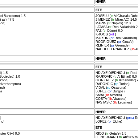
HIVER
ETE
ol Barcelone
) 1.5
JOSELU
(
tr
Al Gharafa Doh
iras
) 47.5
JIMENEZ
(
tr
Milan AC
) 14.5
ade
)
MARIN
(
tr
Naples
) 12.0
LATASA
(
tr
Real Valladolid
) 2
PAZ
(
tr
Côme
) 6.0
KROOS
(
ret
)
MARTIN
(
pr
Real Valladolid
)
RODRIGUEZ
(
pr
Getafe
)
REINIER
(
pr
Grenade
)
NACHO FERNANDEZ
(
lib
A
HIVER
ETE
l
) 1.5
NDIAYE DIEDHIOU
(
tr
Real 
Sociedad
) 1.0
RAJKOVIC
(
tr
Al Ittihad
) 8.0
irona
)
GONZALEZ
(
tr
Krasnodar
) 
lverhampton
)
RADONJIC
(
rp
Torino
)
nd
)
VIDAL
(
rp
Osasuna
)
m
)
LOPEZ
(
pr
Burgos
)
BABA
(
lib
Almeria
)
COSTA
(
lib
Albacete
)
NASTASIC
(
lib
Leganés
)
HIVER
)
NDIAYE DIEDHIOU
(
proa
Re
ino
)
LOPEZ
(
pr
Elche
)
ETE
ter City
) 9.0
RICO
(
tr
Getafe
) 1.5
LE NORMAND
(
tr
Atlético M