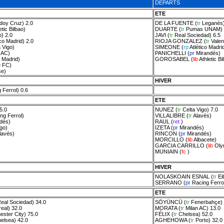
DEPARTS
ETE
doy Cruz
) 2.0
DE LA FUENTE
(
tr
Leganés
etic Bilbao
)
DUARTE
(
tr
Pumas UNAM
)
o
) 2.0
JAVI
(
tr
Real Sociedad
) 6.5
ico Madrid
) 2.0
RIOJA GONZALEZ
(
tr
Vale
 Vigo
)
SIMEONE
(
rp
Atlético Madri
 AC
)
PANICHELLI
(
pr
Mirandés
)
o Madrid
)
GOROSABEL
(
lib
Athletic Bi
e FC
)
se
)
HIVER
 Ferrol
) 0.6
ETE
5.0
NUNEZ
(
tr
Celta Vigo
) 7.0
ng Ferrol
)
VILLALIBRE
(
tr
Alavés
)
dés
)
RAUL
(
ret
)
igo
)
IZETA
(
pr
Mirandés
)
lavés
)
RINCON
(
pr
Mirandés
)
MORCILLO
(
lib
Albacete
)
GARCIA CARRILLO
(
lib
Oly
MUNIAIN
(
fc
)
HIVER
NOLASKOAIN ESNAL
(
tr
Ei
SERRANO
(
pr
Racing Ferro
ETE
eal Sociedad
) 34.0
SÖYÜNCÜ
(
tr
Fenerbahçe
)
real
) 32.0
MORATA
(
tr
Milan AC
) 13.0
ster City
) 75.0
FÉLIX
(
tr
Chelsea
) 52.0
elsea
) 42.0
AGHEHOWA
(
tr
Porto
) 32.0