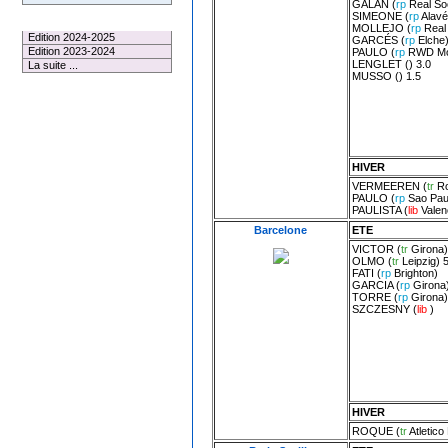
GALAN
(
rp
Real So
SIMEONE
(
rp
Alavé
Le Palmarès
MOLLEJO
(
rp
Real
Edition 2024-2025
GARCÉS
(
rp
Elche
Edition 2023-2024
PAULO
(
rp
RWD Mo
LENGLET
() 3.0
La suite ...
MUSSO
() 1.5
1 membre connecté
HIVER
VERMEEREN
(
tr
Ro
PAULO
(
rp
Sao Pau
PAULISTA
(
lib
Vale
Barcelone
ETE
VICTOR
(
tr
Girona
)
OLMO
(
tr
Leipzig
) 
FATI
(
rp
Brighton
)
GARCIA
(
rp
Girona
TORRE
(
rp
Girona
)
SZCZESNY
(
lib
)
HIVER
ROQUE
(
tr
Atletic