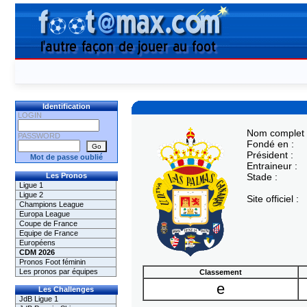
Identification
LOGIN
Nom complet 
PASSWORD
Fondé en :
Président :
Mot de passe oublié
Entraineur :
Les Pronos
Stade :
Ligue 1
Ligue 2
Site officiel :
Champions League
Europa League
Coupe de France
Equipe de France
Européens
CDM 2026
Pronos Foot féminin
Les pronos par équipes
Classement
e
Les Challenges
JdB Ligue 1