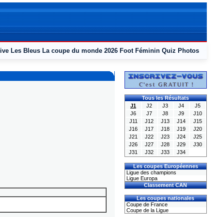
ive
Les Bleus
La coupe du monde 2026
Foot Féminin
Quiz
Photos
Tous les Résultats
J1
J2
J3
J4
J5
J6
J7
J8
J9
J10
J11
J12
J13
J14
J15
J16
J17
J18
J19
J20
J21
J22
J23
J24
J25
J26
J27
J28
J29
J30
J31
J32
J33
J34
Les coupes Européennes
Ligue des champions
Ligue Europa
Classement CAN
Les coupes nationales
Coupe de France
Coupe de la Ligue