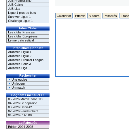
JdB PremierShip
JdB Calcio
JdB Liga
Ligue 1 plus de buts
Calendrier
Effectif
Buteurs
Palmarès
Trans
Survivor Ligue 1
Challenge Ligue 1
Infos Clubs
Les clubs Français
Les clubs Européens
Le mercato estival
Infos championnats
Archives Ligue 1
Archives Ligue 2
Archives Premier League
Archives Serie A
Archives Liga
Rechercher
Une équipe
Un joueur
Un match
Gagnants mensuel L1
05-2026 Mathieufoot0112
04-2026 Le capitaine
03-2026 Denis42
02-2026 Fanderobert
01-2026 CB7588
Le Palmarès
Edition 2024-2025