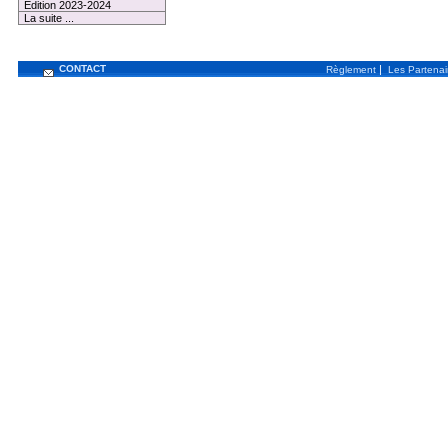
Edition 2023-2024
La suite ...
CONTACT
|
Règlement
Les Partenai