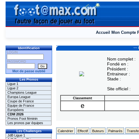
Accueil
Mon Compte
~~ 
Identification
LOGIN
Nom complet :
PASSWORD
Fondé en :
Président :
Mot de passe oublié
Entraineur :
Stade :
Les Pronos
Ligue 1
Ligue 2
Site officiel :
Champions League
Europa League
Classement
Coupe de France
e
Equipe de France
Européens
CDM 2026
Pronos Foot féminin
Les pronos par équipes
Les Challenges
Calendrier
Effectif
Buteurs
Palmarès
Transfe
JdB Ligue 1