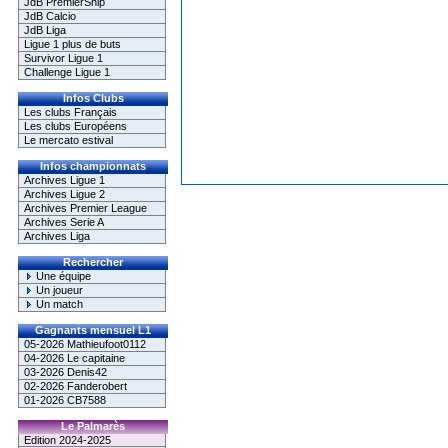
JdB PremierShip
JdB Calcio
JdB Liga
Ligue 1 plus de buts
Survivor Ligue 1
Challenge Ligue 1
Infos Clubs
Les clubs Français
Les clubs Européens
Le mercato estival
Infos championnats
Archives Ligue 1
Archives Ligue 2
Archives Premier League
Archives Serie A
Archives Liga
Rechercher
Une équipe
Un joueur
Un match
Gagnants mensuel L1
05-2026 Mathieufoot0112
04-2026 Le capitaine
03-2026 Denis42
02-2026 Fanderobert
01-2026 CB7588
Le Palmarès
Edition 2024-2025