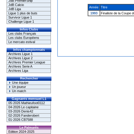
JdB PremierShip
JdB Calcio
Année
Titre
JdB Liga
Ligue 1 plus de buts
1993
Finaliste de la Coupe
Survivor Ligue 1
Challenge Ligue 1
Infos Clubs
Les clubs Français
Les clubs Européens
Le mercato estival
Infos championnats
Archives Ligue 1
Archives Ligue 2
Archives Premier League
Archives Serie A
Archives Liga
Rechercher
Une équipe
Un joueur
Un match
Gagnants mensuel L1
05-2026 Mathieufoot0112
04-2026 Le capitaine
03-2026 Denis42
02-2026 Fanderobert
01-2026 CB7588
Le Palmarès
Edition 2024-2025