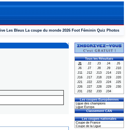
ive
Les Bleus
La coupe du monde 2026
Foot Féminin
Quiz
Photos
Tous les Résultats
J1
J2
J3
J4
J5
J6
J7
J8
J9
J10
J11
J12
J13
J14
J15
J16
J17
J18
J19
J20
J21
J22
J23
J24
J25
J26
J27
J28
J29
J30
J31
J32
J33
J34
Les coupes Européennes
Ligue des champions
Ligue Europa
Classement CAN
Les coupes nationales
Coupe de France
Coupe de la Ligue