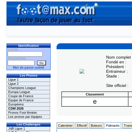
Identification
LOGIN
Nom complet 
PASSWORD
Fondé en :
Président :
Mot de passe oublié
Entraineur :
Les Pronos
Stade :
Ligue 1
Ligue 2
Site officiel :
Champions League
Europa League
Classement
Coupe de France
e
Equipe de France
Européens
CDM 2026
Pronos Foot féminin
Les pronos par équipes
Les Challenges
Calendrier
Effectif
Buteurs
Palmarès
Trans
JdB Ligue 1