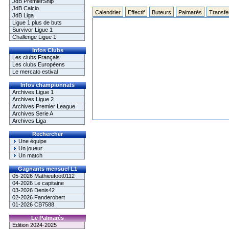
JdB PremierShip
JdB Calcio
Calendrier
Effectif
Buteurs
Palmarès
Transfe
JdB Liga
Ligue 1 plus de buts
Survivor Ligue 1
Challenge Ligue 1
Infos Clubs
Les clubs Français
Les clubs Européens
Le mercato estival
Infos championnats
Archives Ligue 1
Archives Ligue 2
Archives Premier League
Archives Serie A
Archives Liga
Rechercher
Une équipe
Un joueur
Un match
Gagnants mensuel L1
05-2026 Mathieufoot0112
04-2026 Le capitaine
03-2026 Denis42
02-2026 Fanderobert
01-2026 CB7588
Le Palmarès
Edition 2024-2025