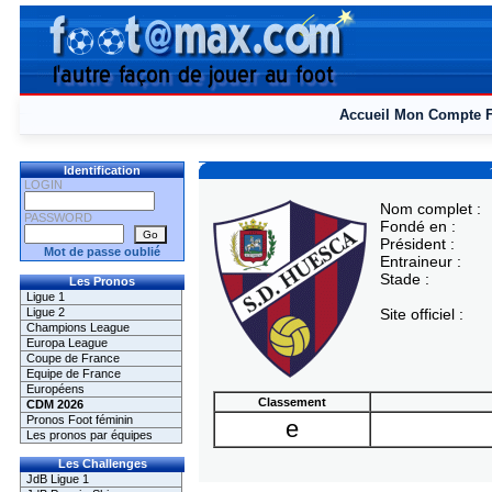
Accueil
Mon Compte
Identification
LOGIN
Nom complet :
PASSWORD
Fondé en :
Président :
Mot de passe oublié
Entraineur :
Stade :
Les Pronos
Ligue 1
Ligue 2
Site officiel :
Champions League
Europa League
Coupe de France
Equipe de France
Européens
Classement
CDM 2026
Pronos Foot féminin
e
Les pronos par équipes
Les Challenges
JdB Ligue 1