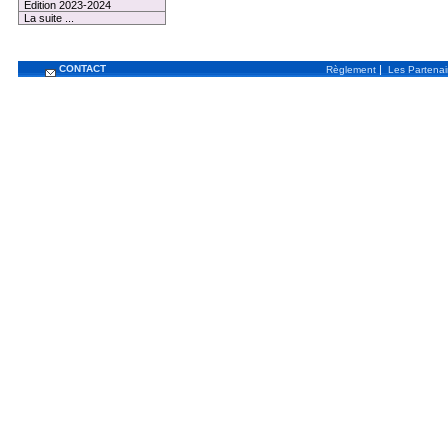
Edition 2023-2024
La suite ...
CONTACT
|
Règlement
Les Partenai