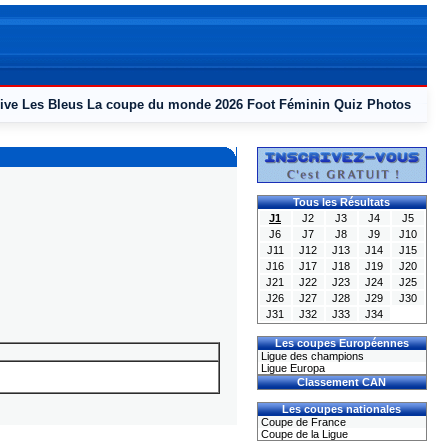
ive
Les Bleus
La coupe du monde 2026
Foot Féminin
Quiz
Photos
Tous les Résultats
J1
J2
J3
J4
J5
J6
J7
J8
J9
J10
J11
J12
J13
J14
J15
J16
J17
J18
J19
J20
J21
J22
J23
J24
J25
J26
J27
J28
J29
J30
J31
J32
J33
J34
Les coupes Européennes
Ligue des champions
Ligue Europa
Classement CAN
Les coupes nationales
Coupe de France
Coupe de la Ligue