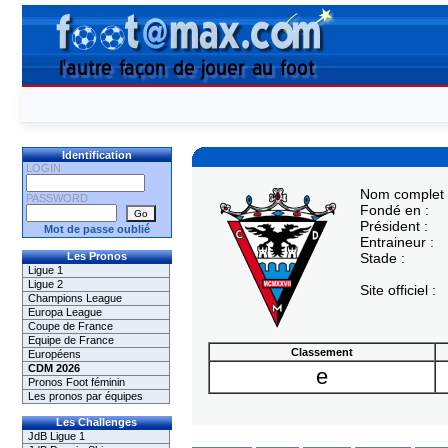
Identification
LOGIN
Nom complet 
PASSWORD
Fondé en :
Président :
Mot de passe oublié
Entraineur :
Les Pronos
Stade :
Ligue 1
Ligue 2
Site officiel :
Champions League
Europa League
Coupe de France
Equipe de France
Classement
Européens
CDM 2026
e
Pronos Foot féminin
Les pronos par équipes
Les Challenges
JdB Ligue 1