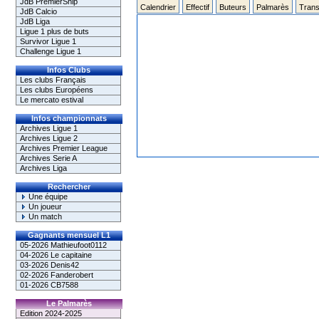
JdB PremierShip
Calendrier
Effectif
Buteurs
Palmarès
Trans
JdB Calcio
JdB Liga
Ligue 1 plus de buts
Survivor Ligue 1
Challenge Ligue 1
Infos Clubs
Les clubs Français
Les clubs Européens
Le mercato estival
Infos championnats
Archives Ligue 1
Archives Ligue 2
Archives Premier League
Archives Serie A
Archives Liga
Rechercher
Une équipe
Un joueur
Un match
Gagnants mensuel L1
05-2026 Mathieufoot0112
04-2026 Le capitaine
03-2026 Denis42
02-2026 Fanderobert
01-2026 CB7588
Le Palmarès
Edition 2024-2025