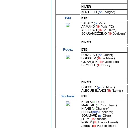
HIVER
KOZIELLO
(
pr
Cologne
)
Pau
ETE
SABALY
(
pr
Metz
)
ARMAND
(
lib
Paris FC
)
ASSIFUAH
(
lib
Le Havre
)
SCARAMOZZINO
(
lib
Boulogne
)
HIVER
Rodez
ETE
PONCEAU
(
pr
Lorient
)
BOISSIER
(
lib
Le Mans
)
GUIVARCH
(
lib
Guingamp
)
DEMBÉLÉ
(
fc
Nancy
)
HIVER
BOISSIER
(
pr
Le Mans
)
ALEGUE ELANDI
(
lib
Nantes
)
Sochaux
ETE
KITALA
(
tr
Lyon
)
MARTIAL
(
tr
Panetolikos
)
NIANE
(
tr
Charleroi
)
BEDIA
(
proa
Charleroi
)
SOUMARÉ
(
pr
Dijon
)
LOPY
(
lib
Orléans
)
POGBA
(
lib
Atlanta United
)
AMBRI
(
lib
Valenciennes
)