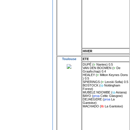
HIVER
Toulouse
ETE
DUPÉ
(
tr
Nantes
) 0.5
VAN DEN BOOMEN
(
tr
De
Graafschap
) 0.4
HEALEY
(
tr
Milton Keynes Dons
) 0.5
SPIERINGS
(
tr
Levski Sofia
) 0.5
BOSTOCK
(
rp
Nottingham
Forest
)
MUBELE NDOMBE
(
rp
Astana
)
BAYO
(
proa
Celtic Glasgow
)
DEJAEGERE
(
proa
La
Gantoise
)
MACHADO
(
lib
La Gantoise
)