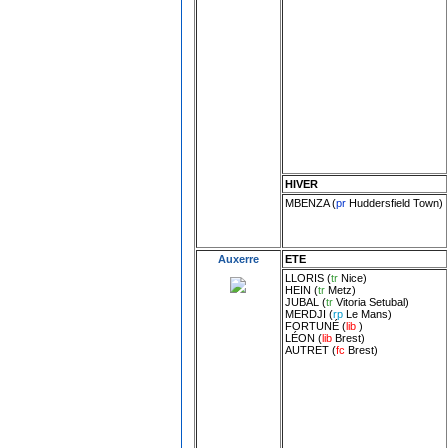
HIVER
MBENZA
(
pr
Huddersfield Town
)
Auxerre
ETE
LLORIS
(
tr
Nice
)
HEIN
(
tr
Metz
)
JUBAL
(
tr
Vitoria Setubal
)
MERDJI
(
rp
Le Mans
)
FORTUNÉ
(
lib
)
LÉON
(
lib
Brest
)
AUTRET
(
fc
Brest
)