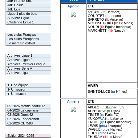
JdB PremierShip
JdB Calcio
Ajaccio
ETE
JdB Liga
N'DIAYE
(
tr
Clermont
)
Ligue 1 plus de buts
COURTET
(
tr
Lorient
)
Survivor Ligue 1
BARRETO
(
lib
Auxerre
)
Challenge Ligue 1
MOUSSITI-OKO
(
lib
Le Mans
)
NOURI
(
lib
Equipe Inconnue
)
Infos Clubs
MARCHETTI
(
lib
Nancy
)
Les clubs Français
Les clubs Européens
Le mercato estival
Infos championnats
Archives Ligue 1
Archives Ligue 2
Archives Premier League
Archives Serie A
Archives Liga
Rechercher
Une équipe
HIVER
Un joueur
SAINTE-LUCE
(
pr
Nîmes
)
Un match
Amiens
ETE
Gagnants mensuel L1
05-2026 Mathieufoot0112
AKOLO
(
tr
Stuttgart
) 3.5
04-2026 Le capitaine
ALPHONSE
(
tr
Dijon
)
TIMITE
(
rp
Paris FC
)
03-2026 Denis42
KURZAWA
(
rp
Esbjerg
)
02-2026 Fanderobert
LAHNE
(
rp
Equipe Inconnue
)
01-2026 CB7588
LEWIS
(
proa
Liverpool
)
WAGUE
(
proa
Nantes
)
Le Palmarès
ODEY
(
proa
Genk
)
Edition 2024-2025
THURAM
(
lib
Le Mans
)