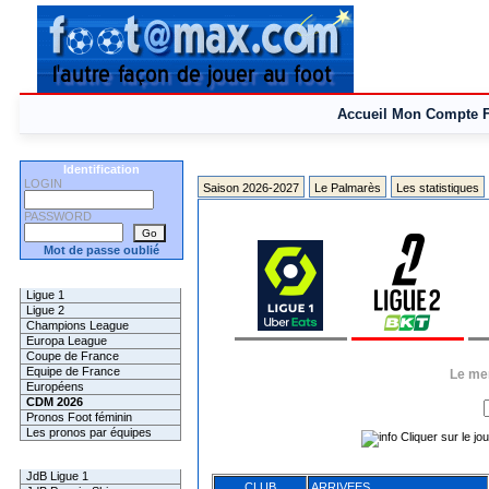
Accueil
Mon Compte
Identification
LOGIN
Saison 2026-2027
Le Palmarès
Les statistiques
PASSWORD
Mot de passe oublié
Les Pronos
Ligue 1
Ligue 2
Champions League
Europa League
Coupe de France
Equipe de France
Le mer
Européens
CDM 2026
Pronos Foot féminin
Les pronos par équipes
Cliquer sur le jou
Les Challenges
JdB Ligue 1
CLUB
ARRIVEES