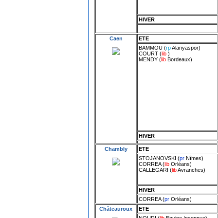
HIVER
Caen
ETE
BAMMOU
(
rp
Alanyaspor
)
COURT
(
lib
)
MENDY
(
lib
Bordeaux
)
HIVER
Chambly
ETE
STOJANOVSKI
(
pr
Nîmes
)
CORREA
(
lib
Orléans
)
CALLEGARI
(
lib
Avranches
)
HIVER
CORREA
(
pr
Orléans
)
Châteauroux
ETE
NOURI
(
lib
Equipe Inconnue
)