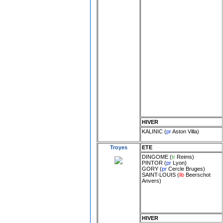
HIVER
KALINIC
(
pr
Aston Villa
)
Troyes
ETE
DINGOME
(
tr
Reims
)
PINTOR
(
pr
Lyon
)
GORY
(
pr
Cercle Bruges
)
SAINT-LOUIS
(
lib
Beerschot
Anvers
)
HIVER