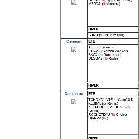
MERDJI
(
lib
Auxerre
)
HIVER
SUNU
(
tr
Erzurumspor
)
Clermont
ETE
TELL
(
tr
Rennes
)
CHAM
(
tr
Admira Wacker
)
BAYO
(
rp
Dunkerque
)
DESMAS
(
lib
Rodez
)
HIVER
Dunkerque
ETE
TCHOKOUNTÉ
(
tr
Caen
) 0.5
KEBBAL
(
pr
Reims
)
KETKEOPHOMPHONE
(
lib
Cholet
)
ROCHETEAU
(
lib
Cholet
)
DIARRA
(
lib
)
HIVER