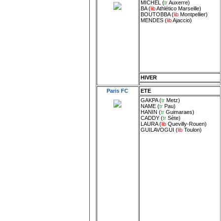
MICHEL
(
tr
Auxerre
)
BA
(
lib
Athlético Marseille
)
BOUTOBBA
(
lib
Montpellier
)
MENDES
(
lib
Ajaccio
)
HIVER
Paris FC
ETE
GAKPA
(
tr
Metz
)
NAME
(
tr
Pau
)
HANIN
(
tr
Guimaraes
)
CADDY
(
tr
Sète
)
LAURA
(
lib
Quevilly-Rouen
)
GUILAVOGUI
(
lib
Toulon
)