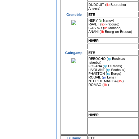
DUDOUIT
(
lib
Beerschot
Anvers
)
Grenoble
ETE
NERY
(
tr
Nancy
)
RAVET
(
lib
Fribourg
)
GASPAR
(
lib
Monaco
)
ANANI
(
lib
Bourg-en-Bresse
)
HIVER
Guingamp
ETE
REBOCHO
(
rp
Besiktas
Istanbul
)
FOFANA
(
rp
Le Mans
)
LIVOLANT
(
rp
Sochaux
)
PHAËTON
(
rp
Borgo
)
ROBAIL
(
pr
Lens
)
NTEP DE MADIBA
(
lib
)
ROMAO
(
lib
)
HIVER
Le Havre
ETE