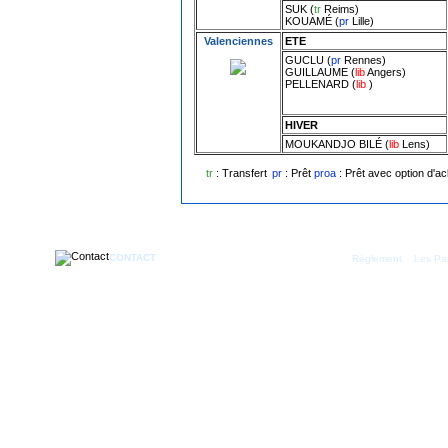
SUK
(
tr
Reims
)
KOUAMÉ
(
pr
Lille
)
Valenciennes
ETE
GUCLU
(
pr
Rennes
)
GUILLAUME
(
lib
Angers
)
PELLENARD
(
lib
)
HIVER
MOUKANDJO BILÉ
(
lib
Lens
)
tr
: Transfert
pr
: Prêt
proa
: Prêt avec option d'ac
CONTACT
|
Règlement
Les Par