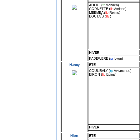
ALIOUI
(
tr
Monaco
)
CORNETTE
(
lib
Amiens
)
MBEMBA
(
lib
Reims
)
BOUTAÏB
(
lib
)
HIVER
KADEWERE
(
pr
Lyon
)
Nancy
ETE
COULIBALY
(
rp
Avranches
)
BIRON
(
lib
Epinal
)
HIVER
Niort
ETE