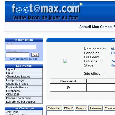
Accueil
Mon Compte
~~
Identification
LOGIN
Nom complet :
Al
PASSWORD
Fondé en :
19
Président :
Mot de passe oublié
Entraineur :
Pa
Stade :
Ki
Les Pronos
Ligue 1
Ligue 2
Site officiel :
Champions League
Europa League
Classement
Coupe de France
e
Equipe de France
Européens
CDM 2026
Pronos Foot féminin
Les pronos par équipes
Les Challenges
Calendrier
Effectif
Buteurs
Palmarès
Transfe
JdB Ligue 1