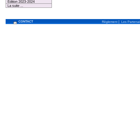
Edition 2023-2024
La suite ...
CONTACT
|
Règlement
Les Partenai