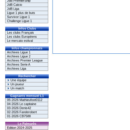
JdB PremierShip
JdB Calcio
JdB Liga
Ligue 1 plus de buts
Survivor Ligue 1
Challenge Ligue 1
Infos Clubs
Les clubs Français
Les clubs Européens
Le mercato estival
Infos championnats
Archives Ligue 1
Archives Ligue 2
Archives Premier League
Archives Serie A
Archives Liga
Rechercher
Une équipe
Un joueur
Un match
Gagnants mensuel L1
05-2026 Mathieufoot0112
04-2026 Le capitaine
03-2026 Denis42
02-2026 Fanderobert
01-2026 CB7588
Le Palmarès
Edition 2024-2025