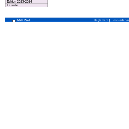
Edition 2023-2024
La suite ...
CONTACT
|
Règlement
Les Partenai