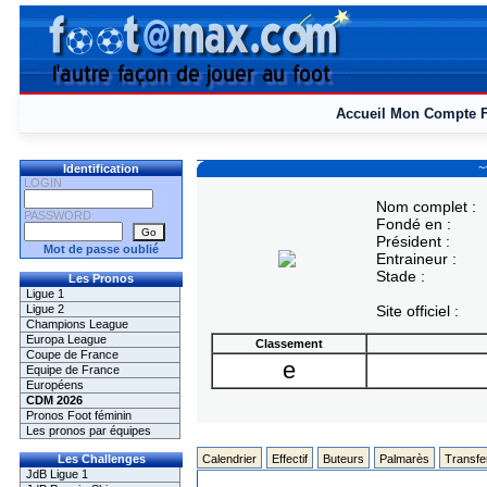
Accueil
Mon Compte
~
Identification
LOGIN
Nom complet :
PASSWORD
Fondé en :
Président :
Mot de passe oublié
Entraineur :
Stade :
Les Pronos
Ligue 1
Ligue 2
Site officiel :
Champions League
Europa League
Classement
Coupe de France
e
Equipe de France
Européens
CDM 2026
Pronos Foot féminin
Les pronos par équipes
Les Challenges
Calendrier
Effectif
Buteurs
Palmarès
Transfe
JdB Ligue 1