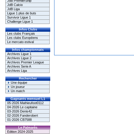
JdB PremierShip
JdB Calcio
JdB Liga
Ligue 1 plus de buts
Survivor Ligue 1
Challenge Ligue 1
Infos Clubs
Les clubs Français
Les clubs Européens
Le mercato estival
Infos championnats
Archives Ligue 1
Archives Ligue 2
Archives Premier League
Archives Serie A
Archives Liga
Rechercher
Une équipe
Un joueur
Un match
Gagnants mensuel L1
05-2026 Mathieufoot0112
04-2026 Le capitaine
03-2026 Denis42
02-2026 Fanderobert
01-2026 CB7588
Le Palmarès
Edition 2024-2025