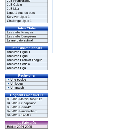
JdB PremierShip
JdB Calcio
JdB Liga
Ligue 1 plus de buts
Survivor Ligue 1
Challenge Ligue 1
Infos Clubs
Les clubs Français
Les clubs Européens
Le mercato estival
Infos championnats
Archives Ligue 1
Archives Ligue 2
Archives Premier League
Archives Serie A
Archives Liga
Rechercher
Une équipe
Un joueur
Un match
Gagnants mensuel L1
05-2026 Mathieufoot0112
04-2026 Le capitaine
03-2026 Denis42
02-2026 Fanderobert
01-2026 CB7588
Le Palmarès
Edition 2024-2025