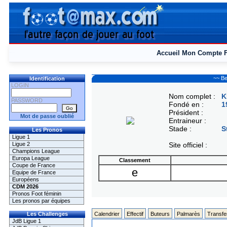
Accueil
Mon Compte
~~ Be
Identification
LOGIN
Nom complet :
K
PASSWORD
Fondé en :
1
Président :
Mot de passe oublié
Entraineur :
Stade :
S
Les Pronos
Ligue 1
Ligue 2
Site officiel :
Champions League
Europa League
Classement
Coupe de France
e
Equipe de France
Européens
CDM 2026
Pronos Foot féminin
Les pronos par équipes
Les Challenges
Calendrier
Effectif
Buteurs
Palmarès
Transfe
JdB Ligue 1