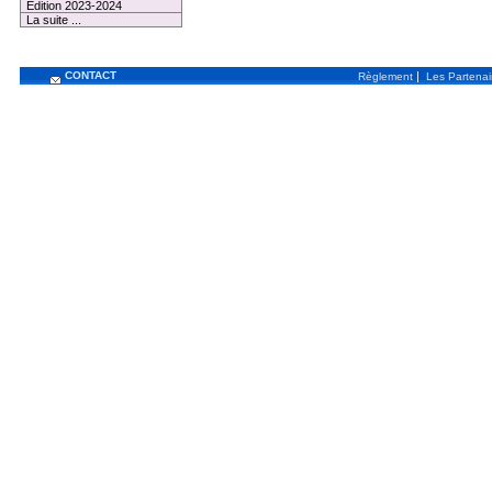
Edition 2023-2024
La suite ...
CONTACT
|
Règlement
Les Partenai