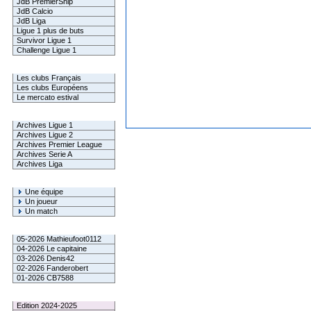
JdB PremierShip
JdB Calcio
JdB Liga
Ligue 1 plus de buts
Survivor Ligue 1
Challenge Ligue 1
Infos Clubs
Les clubs Français
Les clubs Européens
Le mercato estival
Infos championnats
Archives Ligue 1
Archives Ligue 2
Archives Premier League
Archives Serie A
Archives Liga
Rechercher
Une équipe
Un joueur
Un match
Gagnants mensuel L1
05-2026 Mathieufoot0112
04-2026 Le capitaine
03-2026 Denis42
02-2026 Fanderobert
01-2026 CB7588
Le Palmarès
Edition 2024-2025