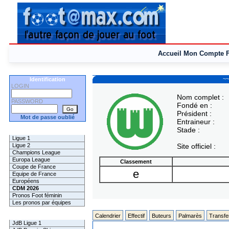
Accueil
Mon Compte
~~
Identification
LOGIN
Nom complet :
PASSWORD
Fondé en :
Président :
Mot de passe oublié
Entraineur :
Stade :
Les Pronos
Ligue 1
Ligue 2
Site officiel :
Champions League
Europa League
Classement
Coupe de France
e
Equipe de France
Européens
CDM 2026
Pronos Foot féminin
Les pronos par équipes
Les Challenges
Calendrier
Effectif
Buteurs
Palmarès
Transfe
JdB Ligue 1