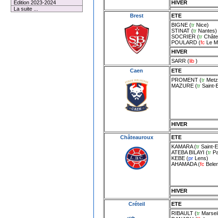
HIVER
Edition 2023-2024
La suite ...
Brest
ETE
BIGNE
(
tr
Nice
)
STINAT
(
tr
Nantes
)
SOCRIER
(
tr
Châte
POULARD
(
fc
Le M
HIVER
SARR
(
lib
)
Caen
ETE
PROMENT
(
tr
Metz
MAZURE
(
tr
Saint-
HIVER
Châteauroux
ETE
KAMARA
(
tr
Saint-E
ATEBA BILAYI
(
tr
Pa
KEBE
(
pr
Lens
)
AHAMADA
(
fc
Bele
HIVER
Créteil
ETE
RIBAULT
(
tr
Marseil