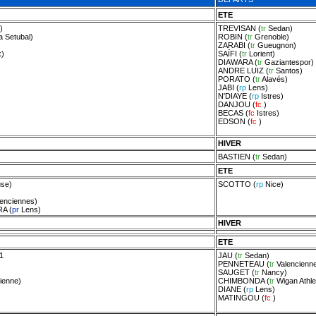
ETE
)
TREVISAN
(
tr
Sedan
)
ia Setubal
)
ROBIN
(
tr
Grenoble
)
ZARABI
(
tr
Gueugnon
)
x
)
SAÏFI
(
tr
Lorient
)
DIAWARA
(
tr
Gaziantespor
)
ANDRE LUIZ
(
tr
Santos
)
PORATO
(
tr
Alavés
)
JABI
(
rp
Lens
)
N'DIAYE
(
rp
Istres
)
DANJOU
(
fc
)
BECAS
(
fc
Istres
)
EDSON
(
fc
)
HIVER
BASTIEN
(
tr
Sedan
)
ETE
use
)
SCOTTO
(
rp
Nice
)
lenciennes
)
RA
(
pr
Lens
)
HIVER
ETE
.1
JAU
(
tr
Sedan
)
PENNETEAU
(
tr
Valencienn
SAUGET
(
tr
Nancy
)
tienne
)
CHIMBONDA
(
tr
Wigan Athle
DIANE
(
rp
Lens
)
MATINGOU
(
fc
)