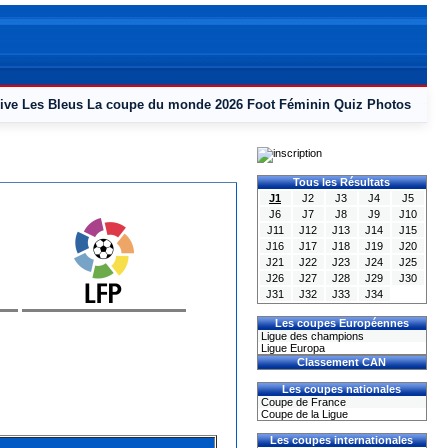
ive
Les Bleus
La coupe du monde 2026
Foot Féminin
Quiz
Photos
Tous les Résultats
J1
J2
J3
J4
J5
J6
J7
J8
J9
J10
J11
J12
J13
J14
J15
J16
J17
J18
J19
J20
J21
J22
J23
J24
J25
J26
J27
J28
J29
J30
J31
J32
J33
J34
Les coupes Européennes
Ligue des champions
Ligue Europa
Classement CAN
Les coupes nationales
Coupe de France
Coupe de la Ligue
Les coupes internationales