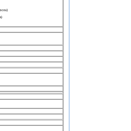
scou
)
a
)