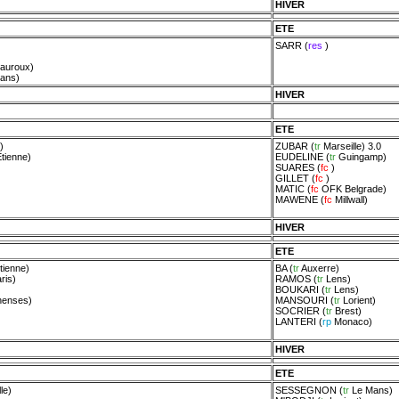
HIVER
ETE
SARR
(
res
)
auroux
)
ans
)
HIVER
ETE
)
ZUBAR
(
tr
Marseille
) 3.0
Etienne
)
EUDELINE
(
tr
Guingamp
)
SUARES
(
fc
)
GILLET
(
fc
)
MATIC
(
fc
OFK Belgrade
)
MAWENE
(
fc
Millwall
)
HIVER
ETE
tienne
)
BA
(
tr
Auxerre
)
ris
)
RAMOS
(
tr
Lens
)
BOUKARI
(
tr
Lens
)
nenses
)
MANSOURI
(
tr
Lorient
)
SOCRIER
(
tr
Brest
)
LANTERI
(
rp
Monaco
)
HIVER
ETE
le
)
SESSEGNON
(
tr
Le Mans
)