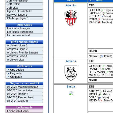
JdB PremierShip
JdB Calcio
Ajaccio
ETE
JdB Liga
DUJEUX
(
tr
Troyes
Ligue 1 plus de buts
LACOMBE
(
tr
Vitor
Survivor Ligue 1
KHITER
(
pr
Lens
)
Challenge Ligue 1
ROUX
(
fc
Bordeau
RADIC
(
fc
Nantes
)
Infos Clubs
Les clubs Français
Les clubs Européens
Le mercato estival
Infos championnats
Archives Ligue 1
Archives Ligue 2
HIVER
Archives Premier League
N'DIAYE
(
pr
Istres
)
Archives Serie A
Archives Liga
Amiens
ETE
GIRESSE
(
tr
Toulo
Rechercher
RAYNIER
(
tr
Sète
)
Une équipe
HEITZMANN
(
tr
Va
Un joueur
MARTINS PERREI
Un match
HIVER
Gagnants mensuel L1
Bastia
ETE
05-2026 Mathieufoot0112
04-2026 Le capitaine
JARJAT
(
tr
Nice
) 0
03-2026 Denis42
MENIRI
(
tr
Metz
)
DOLCI
(
pr
Nice
)
02-2026 Fanderobert
MENDY
(
fc
Saint-E
01-2026 CB7588
Le Palmarès
Edition 2024-2025