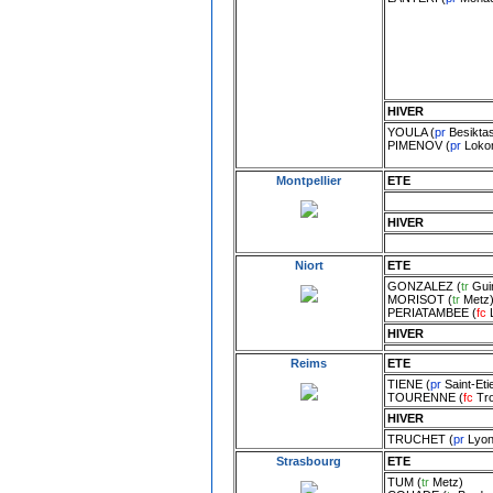
HIVER
YOULA
(
pr
Besiktas
PIMENOV
(
pr
Loko
Montpellier
ETE
HIVER
Niort
ETE
GONZALEZ
(
tr
Gui
MORISOT
(
tr
Metz
PERIATAMBEE
(
fc
HIVER
Reims
ETE
TIENE
(
pr
Saint-Eti
TOURENNE
(
fc
Tr
HIVER
TRUCHET
(
pr
Lyo
Strasbourg
ETE
TUM
(
tr
Metz
)