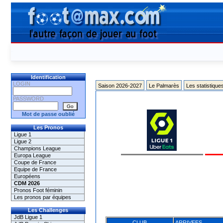
Identification
LOGIN
Saison 2026-2027
Le Palmarès
Les statistique
PASSWORD
Mot de passe oublié
Les Pronos
Ligue 1
Ligue 2
Champions League
Europa League
Coupe de France
Equipe de France
Européens
CDM 2026
Pronos Foot féminin
Les pronos par équipes
Les Challenges
JdB Ligue 1
CLUB
ARRIVEES