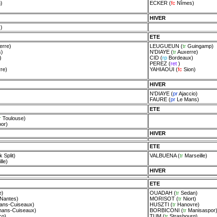
n
)
ECKER
(
fc
Nîmes
)
HIVER
x
)
ETE
erre
)
LEUGUEUN
(
tr
Guingamp
)
s
)
N'DIAYE
(
tr
Auxerre
)
)
CID
(
rp
Bordeaux
)
PEREZ
(
ret
)
re
)
YAHIAOUI
(
fc
Sion
)
HIVER
N'DIAYE
(
pr
Ajaccio
)
FAURE
(
pr
Le Mans
)
ETE
r
Toulouse
)
por
)
HIVER
ETE
 Split
)
VALBUENA
(
tr
Marseille
)
lle
)
HIVER
ETE
e
)
OUADAH
(
tr
Sedan
)
Nantes
)
MORISOT
(
tr
Niort
)
ans-Cuiseaux
)
HUSZTI
(
tr
Hanovre
)
hans-Cuiseaux
)
BORBICONI
(
tr
Manisaspor
co
)
TUM
(
tr
Strasbourg
)