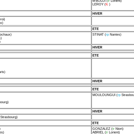
M'BODJI
(
tr
Lorient
)
LEROY
(
fc
)
HIVER
roi
)
ux
)
ETE
ochaux
)
STINAT
(
rp
Nantes
)
s
)
)
HIVER
ETE
ris
)
HIVER
ETE
MOULOUNGUI
(
rp
Strasbo
bourg
)
)
HIVER
r
Strasbourg
)
ETE
)
GONZALEZ
(
tr
Niort
)
res
)
ABRIEL
(
tr
Lorient
)