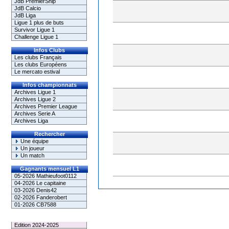
JdB PremierShip
JdB Calcio
JdB Liga
Ligue 1 plus de buts
Survivor Ligue 1
Challenge Ligue 1
Infos Clubs
Les clubs Français
Les clubs Européens
Le mercato estival
Infos championnats
Archives Ligue 1
Archives Ligue 2
Archives Premier League
Archives Serie A
Archives Liga
Rechercher
Une équipe
Un joueur
Un match
Gagnants mensuel L1
05-2026 Mathieufoot0112
04-2026 Le capitaine
03-2026 Denis42
02-2026 Fanderobert
01-2026 CB7588
Le Palmarès
Edition 2024-2025