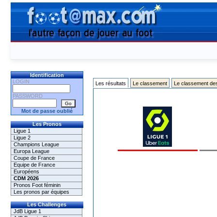
Identification
LOGIN
Les résultats
Le classement
Le classement de
PASSWORD
Mot de passe oublié
Les Pronos
Ligue 1
Ligue 2
Champions League
Europa League
Coupe de France
Equipe de France
Européens
CDM 2026
Pronos Foot féminin
Les pronos par équipes
Les Challenges
JdB Ligue 1