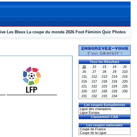
ive
Les Bleus
La coupe du monde 2026
Foot Féminin
Quiz
Photos
Tous les Résultats
J1
J2
J3
J4
J5
J6
J7
J8
J9
J10
J11
J12
J13
J14
J15
J16
J17
J18
J19
J20
J21
J22
J23
J24
J25
J26
J27
J28
J29
J30
J31
J32
J33
J34
Les coupes Européennes
Ligue des champions
Ligue Europa
Classement CAN
Les coupes nationales
Coupe de France
Coupe de la Ligue