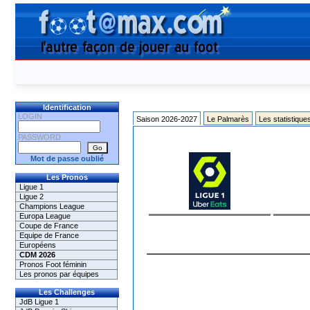
Identification
LOGIN
Saison 2026-2027
Le Palmarès
Les statistique
PASSWORD
Mot de passe oublié
Les Pronos
Ligue 1
Ligue 2
Champions League
Europa League
Coupe de France
Equipe de France
Européens
CDM 2026
Pronos Foot féminin
Les pronos par équipes
Les Challenges
JdB Ligue 1