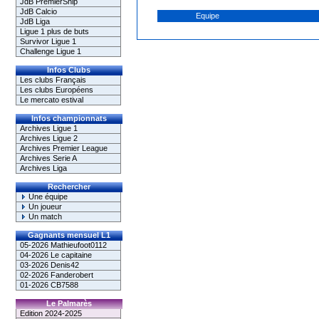
JdB PremierShip
JdB Calcio
Equipe
JdB Liga
Ligue 1 plus de buts
Survivor Ligue 1
Challenge Ligue 1
Infos Clubs
Les clubs Français
Les clubs Européens
Le mercato estival
Infos championnats
Archives Ligue 1
Archives Ligue 2
Archives Premier League
Archives Serie A
Archives Liga
Rechercher
Une équipe
Un joueur
Un match
Gagnants mensuel L1
05-2026 Mathieufoot0112
04-2026 Le capitaine
03-2026 Denis42
02-2026 Fanderobert
01-2026 CB7588
Le Palmarès
Edition 2024-2025