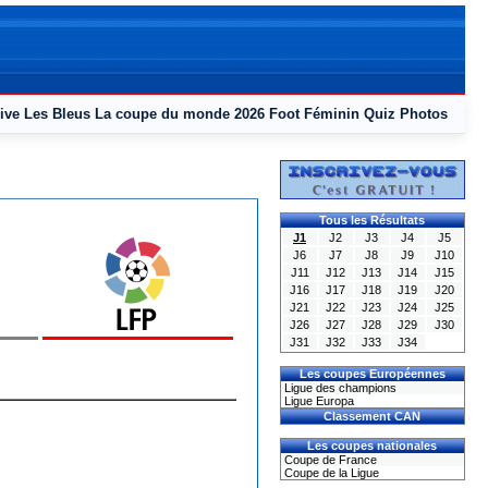
ive
Les Bleus
La coupe du monde 2026
Foot Féminin
Quiz
Photos
Tous les Résultats
J1
J2
J3
J4
J5
J6
J7
J8
J9
J10
J11
J12
J13
J14
J15
J16
J17
J18
J19
J20
J21
J22
J23
J24
J25
J26
J27
J28
J29
J30
J31
J32
J33
J34
Les coupes Européennes
Ligue des champions
Ligue Europa
Classement CAN
Les coupes nationales
Coupe de France
Coupe de la Ligue