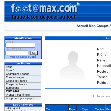
Accueil
Mon Compte
~~ La 
Identification
LOGIN
Nom :
PASSWORD
Prénom 
Mot de passe oublié
Né le :
Les Pronos
Nationali
Ligue 1
Ligue 2
Poste :
Champions League
Taille :
Europa League
Coupe de France
Poids :
Equipe de France
Européens
CDM 2026
Pronos Foot féminin
Fiche joueur 
Les pronos par équipes
Les Challenges
JdB Ligue 1
Club
Pays
Type
Montant
Pèr