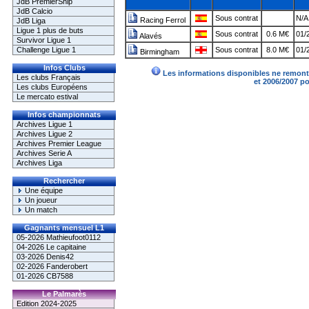
JdB PremierShip
JdB Calcio
Sous contrat
N/A
Racing Ferrol
JdB Liga
Ligue 1 plus de buts
Sous contrat
0.6 M€
01/
Alavés
Survivor Ligue 1
Challenge Ligue 1
Sous contrat
8.0 M€
01/
Birmingham
Infos Clubs
Les informations disponibles ne remonte
Les clubs Français
et 2006/2007 p
Les clubs Européens
Le mercato estival
Infos championnats
Archives Ligue 1
Archives Ligue 2
Archives Premier League
Archives Serie A
Archives Liga
Rechercher
Une équipe
Un joueur
Un match
Gagnants mensuel L1
05-2026 Mathieufoot0112
04-2026 Le capitaine
03-2026 Denis42
02-2026 Fanderobert
01-2026 CB7588
Le Palmarès
Edition 2024-2025