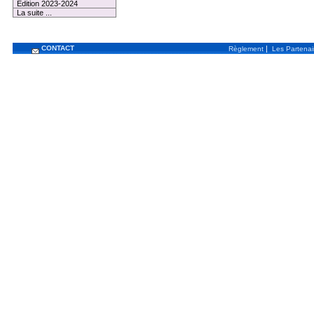
Edition 2023-2024
La suite ...
CONTACT
|
Règlement
Les Partenai