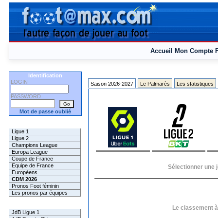
Accueil
Mon Compte
Identification
LOGIN
Saison 2026-2027
Le Palmarès
Les statistiques
PASSWORD
Mot de passe oublié
Les Pronos
Ligue 1
Ligue 2
Champions League
Europa League
Coupe de France
Equipe de France
Sélectionner une j
Européens
CDM 2026
Pronos Foot féminin
Les pronos par équipes
Les Challenges
Le classement à 
JdB Ligue 1