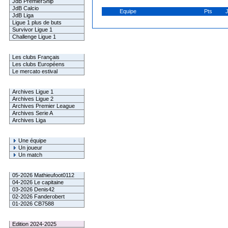
JdB PremierShip
JdB Calcio
Equipe
Pts
JdB Liga
Ligue 1 plus de buts
Survivor Ligue 1
Challenge Ligue 1
Infos Clubs
Les clubs Français
Les clubs Européens
Le mercato estival
Infos championnats
Archives Ligue 1
Archives Ligue 2
Archives Premier League
Archives Serie A
Archives Liga
Rechercher
Une équipe
Un joueur
Un match
Gagnants mensuel L1
05-2026 Mathieufoot0112
04-2026 Le capitaine
03-2026 Denis42
02-2026 Fanderobert
01-2026 CB7588
Le Palmarès
Edition 2024-2025