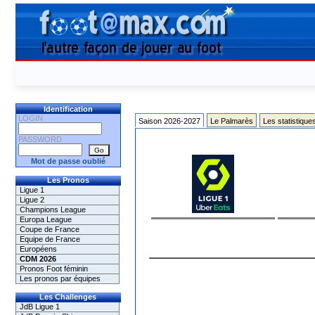
Identification
LOGIN
Saison 2026-2027
Le Palmarès
Les statistique
PASSWORD
Mot de passe oublié
Les Pronos
Ligue 1
Ligue 2
Champions League
Europa League
Coupe de France
Equipe de France
Européens
CDM 2026
Pronos Foot féminin
Les pronos par équipes
Les Challenges
JdB Ligue 1