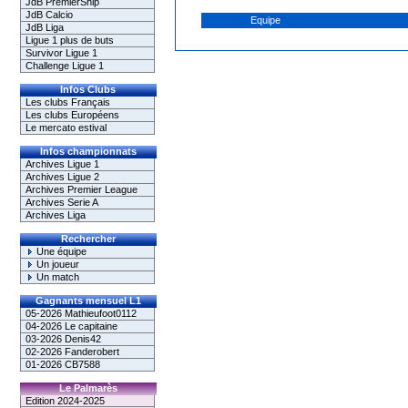
JdB PremierShip
JdB Calcio
Equipe
JdB Liga
Ligue 1 plus de buts
Survivor Ligue 1
Challenge Ligue 1
Infos Clubs
Les clubs Français
Les clubs Européens
Le mercato estival
Infos championnats
Archives Ligue 1
Archives Ligue 2
Archives Premier League
Archives Serie A
Archives Liga
Rechercher
Une équipe
Un joueur
Un match
Gagnants mensuel L1
05-2026 Mathieufoot0112
04-2026 Le capitaine
03-2026 Denis42
02-2026 Fanderobert
01-2026 CB7588
Le Palmarès
Edition 2024-2025