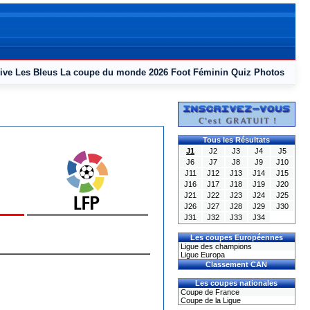
ive
Les Bleus
La coupe du monde 2026
Foot Féminin
Quiz
Photos
Tous les Résultats
J1
J2
J3
J4
J5
J6
J7
J8
J9
J10
J11
J12
J13
J14
J15
J16
J17
J18
J19
J20
J21
J22
J23
J24
J25
J26
J27
J28
J29
J30
J31
J32
J33
J34
Les coupes Européennes
Ligue des champions
Ligue Europa
Classement CAN
Les coupes nationales
Coupe de France
Coupe de la Ligue