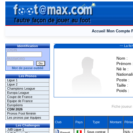
Accueil
Mon Compte
~~ La fi
Identification
LOGIN
Nom :
PASSWORD
Prénom 
Mot de passe oublié
Né le :
Nationali
Les Pronos
Poste :
Ligue 1
Ligue 2
Taille :
Champions League
Poids :
Europa League
Coupe de France
Equipe de France
Européens
Fiche joueur 
CDM 2026
Pronos Foot féminin
Les pronos par équipes
Club
Pays
Type
Montant
Pèrio
Les Challenges
JdB Ligue 1
Sous contrat
N/A -
Empoli