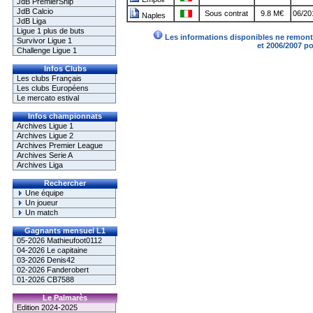
JdB PremierShip
JdB Calcio
Sous contrat
9.8 M€
06/20
Naples
JdB Liga
Ligue 1 plus de buts
Les informations disponibles ne remonte
Survivor Ligue 1
et 2006/2007 p
Challenge Ligue 1
Infos Clubs
Les clubs Français
Les clubs Européens
Le mercato estival
Infos championnats
Archives Ligue 1
Archives Ligue 2
Archives Premier League
Archives Serie A
Archives Liga
Rechercher
Une équipe
Un joueur
Un match
Gagnants mensuel L1
05-2026 Mathieufoot0112
04-2026 Le capitaine
03-2026 Denis42
02-2026 Fanderobert
01-2026 CB7588
Le Palmarès
Edition 2024-2025