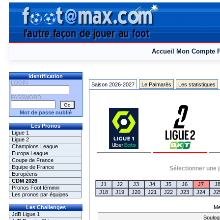
Accueil
Mon Compte
Identification
LOGIN
Saison 2026-2027
Le Palmarès
Les statistiques
PASSWORD
Mot de passe oublié
Les Pronos
Ligue 1
Ligue 2
Champions League
Europa League
Coupe de France
Equipe de France
Sélectionner une j
Européens
CDM 2026
J1
J2
J3
J4
J5
J6
J7
J
Pronos Foot féminin
J18
J19
J20
J21
J22
J23
J24
J2
Les pronos par équipes
Me
Les Challenges
JdB Ligue 1
Boulog