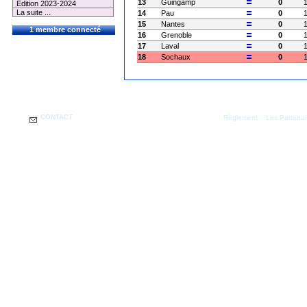
13
Guingamp
0
Edition 2023-2024
La suite ...
14
Pau
0
15
Nantes
0
1 membre connecté
16
Grenoble
0
17
Laval
0
18
Sochaux
0
CONTACT
|
Règlement
Les Partenai