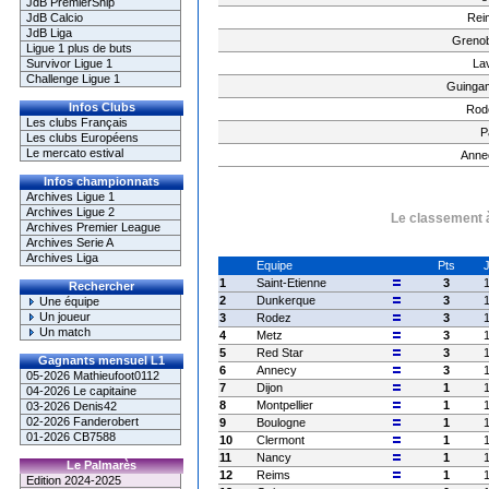
JdB PremierShip
Rei
JdB Calcio
JdB Liga
Grenob
Ligue 1 plus de buts
La
Survivor Ligue 1
Challenge Ligue 1
Guinga
Infos Clubs
Rod
Les clubs Français
P
Les clubs Européens
Le mercato estival
Anne
Infos championnats
Archives Ligue 1
Archives Ligue 2
Le classement à
Archives Premier League
Archives Serie A
Archives Liga
Equipe
Pts
1
Saint-Etienne
3
Rechercher
2
Dunkerque
3
Une équipe
Un joueur
3
Rodez
3
Un match
4
Metz
3
5
Red Star
3
Gagnants mensuel L1
6
Annecy
3
05-2026 Mathieufoot0112
7
Dijon
1
04-2026 Le capitaine
8
Montpellier
1
03-2026 Denis42
02-2026 Fanderobert
9
Boulogne
1
01-2026 CB7588
10
Clermont
1
11
Nancy
1
Le Palmarès
12
Reims
1
Edition 2024-2025