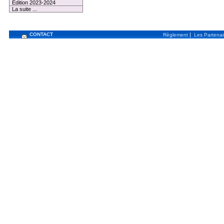
Edition 2023-2024
La suite ...
CONTACT
|
Règlement
Les Partenai