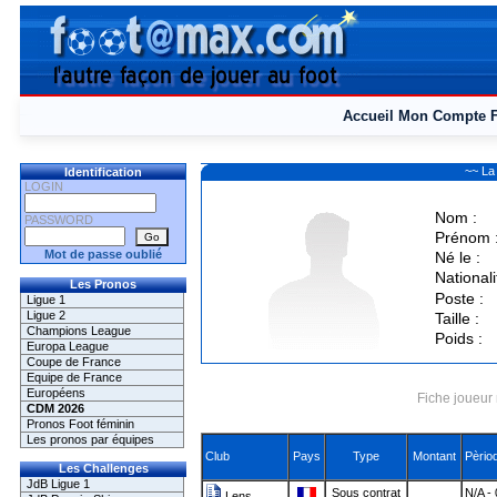
Accueil
Mon Compte
~~ La
Identification
LOGIN
Nom :
PASSWORD
Prénom 
Mot de passe oublié
Né le :
Nationali
Les Pronos
Poste :
Ligue 1
Ligue 2
Taille :
Champions League
Poids :
Europa League
Coupe de France
Equipe de France
Européens
Fiche joueur 
CDM 2026
Pronos Foot féminin
Les pronos par équipes
Club
Pays
Type
Montant
Pèrio
Les Challenges
JdB Ligue 1
Sous contrat
N/A -
Lens