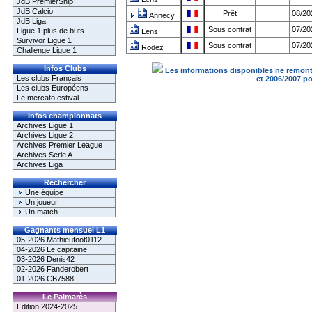
JdB PremierShip
JdB Calcio
Prêt
08/20
Annecy
JdB Liga
Sous contrat
07/20
Ligue 1 plus de buts
Lens
Survivor Ligue 1
Sous contrat
07/20
Rodez
Challenge Ligue 1
Infos Clubs
Les informations disponibles ne remonte
Les clubs Français
et 2006/2007 p
Les clubs Européens
Le mercato estival
Infos championnats
Archives Ligue 1
Archives Ligue 2
Archives Premier League
Archives Serie A
Archives Liga
Rechercher
Une équipe
Un joueur
Un match
Gagnants mensuel L1
05-2026 Mathieufoot0112
04-2026 Le capitaine
03-2026 Denis42
02-2026 Fanderobert
01-2026 CB7588
Le Palmarès
Edition 2024-2025