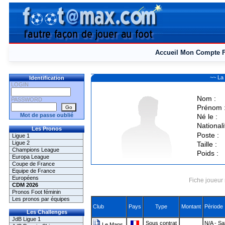
Accueil
Mon Compte
~~ La
Identification
LOGIN
Nom :
PASSWORD
Prénom 
Mot de passe oublié
Né le :
Nationali
Les Pronos
Poste :
Ligue 1
Ligue 2
Taille :
Champions League
Poids :
Europa League
Coupe de France
Equipe de France
Européens
Fiche joueur 
CDM 2026
Pronos Foot féminin
Les pronos par équipes
Club
Pays
Type
Montant
Pèriode
Les Challenges
JdB Ligue 1
Sous contrat
N/A - Sa
Le Mans