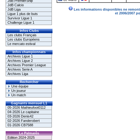
JdB PremierShip
JdB Calcio
JdB Liga
Les informations disponibles ne remonte
et 2006/2007 p
Ligue 1 plus de buts
Survivor Ligue 1
Challenge Ligue 1
Infos Clubs
Les clubs Français
Les clubs Européens
Le mercato estival
Infos championnats
Archives Ligue 1
Archives Ligue 2
Archives Premier League
Archives Serie A
Archives Liga
Rechercher
Une équipe
Un joueur
Un match
Gagnants mensuel L1
05-2026 Mathieufoot0112
04-2026 Le capitaine
03-2026 Denis42
02-2026 Fanderobert
01-2026 CB7588
Le Palmarès
Edition 2024-2025