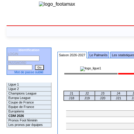
Identification
LOGIN
Saison 2026-2027
Le Palmarès
Les statistique
PASSWORD
Mot de passe oublié
Les Pronos
Ligue 1
Ligue 2
J1
J2
J3
J4
Champions League
Europa League
J18
J19
J20
J21
J
Coupe de France
Equipe de France
Européens
CDM 2026
Pronos Foot féminin
Les pronos par équipes
Les Challenges