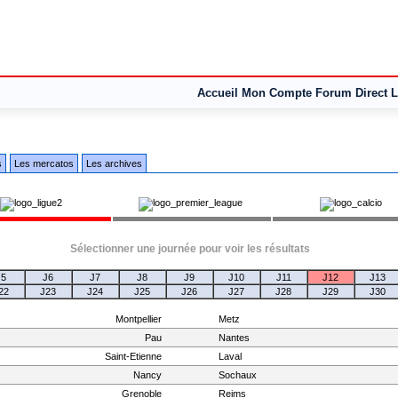
Accueil
Mon Compte
Forum
Direct L
s
Les mercatos
Les archives
Sélectionner une journée pour voir les résultats
J5
J6
J7
J8
J9
J10
J11
J12
J13
22
J23
J24
J25
J26
J27
J28
J29
J30
Montpellier
Metz
Pau
Nantes
Saint-Etienne
Laval
Nancy
Sochaux
Grenoble
Reims