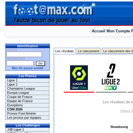
Accueil
Mon Compte
Identification
LOGIN
Les résultats
Le classement
Le classement des b
PASSWORD
Mot de passe oublié
Les Pronos
Ligue 1
Ligue 2
Champions League
Europa League
Coupe de France
Equipe de France
Les résultats de 
Européens
CDM 2026
Début 2
Pronos Foot féminin
Les pronos par équipes
Les Challenges
Strasbourg
JdB Ligue 1
29