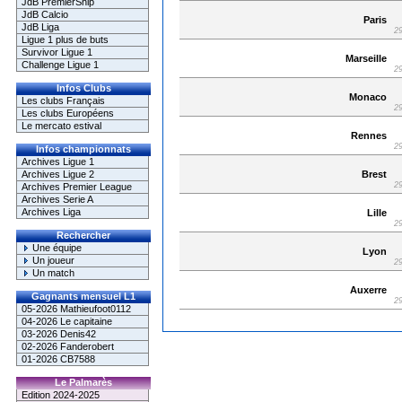
JdB PremierShip
JdB Calcio
Paris
JdB Liga
29
Ligue 1 plus de buts
Survivor Ligue 1
Marseille
Challenge Ligue 1
29
Infos Clubs
Monaco
Les clubs Français
29
Les clubs Européens
Le mercato estival
Rennes
29
Infos championnats
Archives Ligue 1
Brest
Archives Ligue 2
29
Archives Premier League
Archives Serie A
Archives Liga
Lille
29
Rechercher
Une équipe
Lyon
Un joueur
29
Un match
Auxerre
Gagnants mensuel L1
29
05-2026 Mathieufoot0112
04-2026 Le capitaine
03-2026 Denis42
02-2026 Fanderobert
01-2026 CB7588
Le Palmarès
Edition 2024-2025