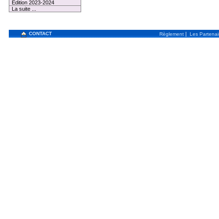
Edition 2023-2024
La suite ...
CONTACT
|
Règlement
Les Partenai