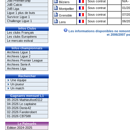
JdB PremierShip
Sous contrat
N/A -
Béziers
JdB Calcio
Sous contrat
01/20
JdB Liga
Montpellier
Ligue 1 plus de buts
Sous contrat
07/20
Grenoble
Survivor Ligue 1
Challenge Ligue 1
Sous contrat
06/20
Lens
Infos Clubs
Les informations disponibles ne remonte
Les clubs Français
et 2006/2007 p
Les clubs Européens
Le mercato estival
Infos championnats
Archives Ligue 1
Archives Ligue 2
Archives Premier League
Archives Serie A
Archives Liga
Rechercher
Une équipe
Un joueur
Un match
Gagnants mensuel L1
05-2026 Mathieufoot0112
04-2026 Le capitaine
03-2026 Denis42
02-2026 Fanderobert
01-2026 CB7588
Le Palmarès
Edition 2024-2025