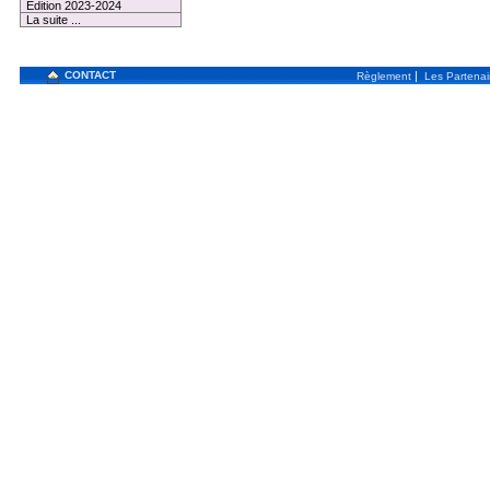
Edition 2023-2024
La suite ...
CONTACT
|
Règlement
Les Partenai