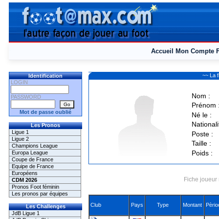
Accueil
Mon Compte
~~ La 
Identification
LOGIN
Nom :
PASSWORD
Prénom 
Mot de passe oublié
Né le :
Nationali
Les Pronos
Ligue 1
Poste :
Ligue 2
Taille :
Champions League
Poids :
Europa League
Coupe de France
Equipe de France
Européens
Fiche joueur 
CDM 2026
Pronos Foot féminin
Les pronos par équipes
Club
Pays
Type
Montant
Pèrio
Les Challenges
JdB Ligue 1