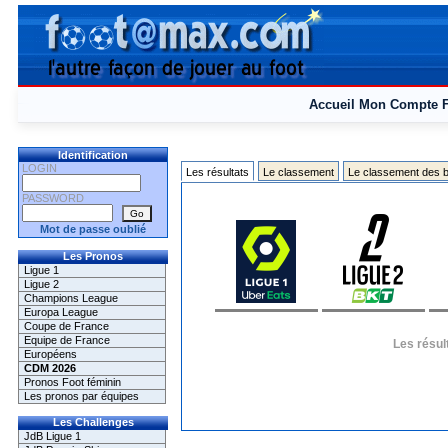
Accueil
Mon Compte
Identification
LOGIN
Les résultats
Le classement
Le classement des b
PASSWORD
Mot de passe oublié
Les Pronos
Ligue 1
Ligue 2
Champions League
Europa League
Coupe de France
Equipe de France
Les résul
Européens
CDM 2026
Pronos Foot féminin
Les pronos par équipes
Les Challenges
JdB Ligue 1