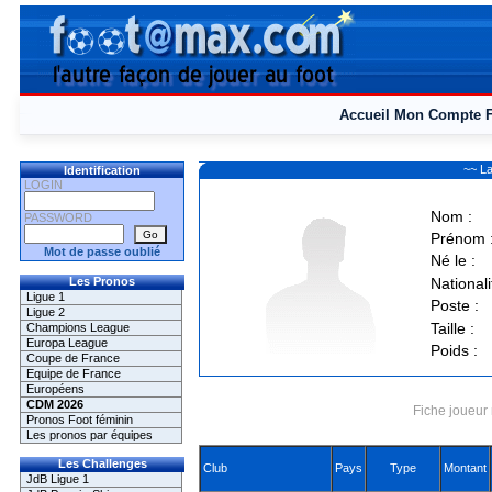
Accueil
Mon Compte
~~ La
Identification
LOGIN
Nom :
PASSWORD
Prénom 
Mot de passe oublié
Né le :
Les Pronos
Nationali
Ligue 1
Poste :
Ligue 2
Taille :
Champions League
Europa League
Poids :
Coupe de France
Equipe de France
Européens
CDM 2026
Fiche joueur 
Pronos Foot féminin
Les pronos par équipes
Les Challenges
Club
Pays
Type
Montant
JdB Ligue 1