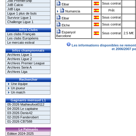
JdB PremierShip
Sous contrat
Eibar
JdB Calcio
JdB Liga
Prêt
Numancia
Ligue 1 plus de buts
Sous contrat
Survivor Ligue 1
Eibar
Challenge Ligue 1
Sous contrat
Elche
Infos Clubs
Espanyol
Sous contrat
2.5 M€
Les clubs Français
Barcelone
Les clubs Européens
Le mercato estival
Les informations disponibles ne remonte
et 2006/2007 p
Infos championnats
Archives Ligue 1
Archives Ligue 2
Archives Premier League
Archives Serie A
Archives Liga
Rechercher
Une équipe
Un joueur
Un match
Gagnants mensuel L1
05-2026 Mathieufoot0112
04-2026 Le capitaine
03-2026 Denis42
02-2026 Fanderobert
01-2026 CB7588
Le Palmarès
Edition 2024-2025