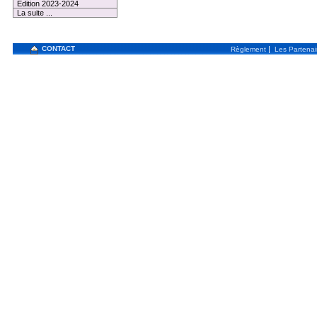
Edition 2023-2024
La suite ...
CONTACT
|
Règlement
Les Partenai