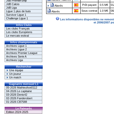
JdB PremierShip
JdB Calcio
Prêt payant
0.5 M€
01
Alavés
JdB Liga
Sous contrat
1.0 M€
08
Ligue 1 plus de buts
Alavés
Survivor Ligue 1
Challenge Ligue 1
Les informations disponibles ne remonte
et 2006/2007 p
Infos Clubs
Les clubs Français
Les clubs Européens
Le mercato estival
Infos championnats
Archives Ligue 1
Archives Ligue 2
Archives Premier League
Archives Serie A
Archives Liga
Rechercher
Une équipe
Un joueur
Un match
Gagnants mensuel L1
05-2026 Mathieufoot0112
04-2026 Le capitaine
03-2026 Denis42
02-2026 Fanderobert
01-2026 CB7588
Le Palmarès
Edition 2024-2025