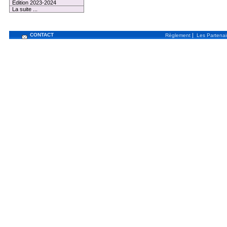
Edition 2023-2024
La suite ...
CONTACT
|
Règlement
Les Partenai