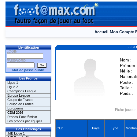
Accueil
Mon Compte
~~ La 
Identification
LOGIN
Nom :
PASSWORD
Prénom 
Mot de passe oublié
Né le :
Nationali
Les Pronos
Poste :
Ligue 1
Ligue 2
Taille :
Champions League
Poids :
Europa League
Coupe de France
Equipe de France
Européens
Fiche joueur 
CDM 2026
Pronos Foot féminin
Les pronos par équipes
Club
Pays
Type
Montan
Les Challenges
JdB Ligue 1