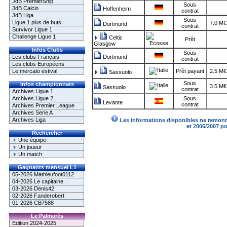
JdB PremierShip
Sous
JdB Calcio
Hoffenheim
contrat
JdB Liga
Sous
Ligue 1 plus de buts
7.0 M€
Dortmund
contrat
Survivor Ligue 1
Challenge Ligue 1
Celtic
Prêt
Glasgow
Infos Clubs
Sous
Les clubs Français
Dortmund
contrat
Les clubs Européens
Le mercato estival
Prêt payant
2.5 M€
Sassuolo
Sous
Infos championnats
3.5 M€
Sassuolo
contrat
Archives Ligue 1
Archives Ligue 2
Sous
Levante
contrat
Archives Premier League
Archives Serie A
Archives Liga
Les informations disponibles ne remonte
et 2006/2007 p
Rechercher
Une équipe
Un joueur
Un match
Gagnants mensuel L1
05-2026 Mathieufoot0112
04-2026 Le capitaine
03-2026 Denis42
02-2026 Fanderobert
01-2026 CB7588
Le Palmarès
Edition 2024-2025