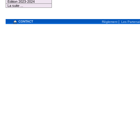
Edition 2023-2024
La suite ...
CONTACT
|
Règlement
Les Partenai