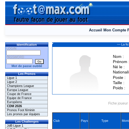
Accueil
Mon Compte
~~ La f
Identification
LOGIN
Nom :
PASSWORD
Prénom 
Mot de passe oublié
Né le :
Nationali
Les Pronos
Poste :
Ligue 1
Ligue 2
Taille :
Champions League
Poids :
Europa League
Coupe de France
Equipe de France
Européens
Fiche joueur 
CDM 2026
Pronos Foot féminin
Les pronos par équipes
Club
Pays
Type
Mont
Les Challenges
JdB Ligue 1