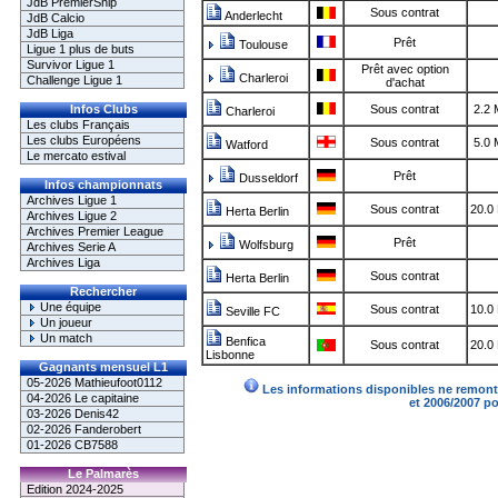
JdB PremierShip
Sous contrat
Anderlecht
JdB Calcio
JdB Liga
Prêt
Toulouse
Ligue 1 plus de buts
Survivor Ligue 1
Prêt avec option
Charleroi
Challenge Ligue 1
d'achat
Infos Clubs
Sous contrat
2.2 
Charleroi
Les clubs Français
Les clubs Européens
Sous contrat
5.0 
Watford
Le mercato estival
Prêt
Dusseldorf
Infos championnats
Archives Ligue 1
Sous contrat
20.0
Herta Berlin
Archives Ligue 2
Archives Premier League
Prêt
Wolfsburg
Archives Serie A
Archives Liga
Sous contrat
Herta Berlin
Rechercher
Une équipe
Sous contrat
10.0
Seville FC
Un joueur
Un match
Benfica
Sous contrat
20.0
Lisbonne
Gagnants mensuel L1
05-2026 Mathieufoot0112
Les informations disponibles ne remonte
04-2026 Le capitaine
et 2006/2007 p
03-2026 Denis42
02-2026 Fanderobert
01-2026 CB7588
Le Palmarès
Edition 2024-2025