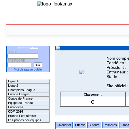
Identification
LOGIN
Nom complet
PASSWORD
Fondé en :
Président :
Mot de passe oublié
Entraineur :
Stade :
Les Pronos
Ligue 1
Site officiel :
Ligue 2
Champions League
Europa League
Classement
Coupe de France
e
Equipe de France
Européens
CDM 2026
Pronos Foot féminin
Les pronos par équipes
Calendrier
Effectif
Buteurs
Palmarès
Trans
Les Challenges