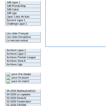
JdB Ligue 1
JdB PremierShip
JdB Calcio
JdB Liga
Ligue 1 plus de buts
Survivor Ligue 1
Challenge Ligue 1
Infos Clubs
Les clubs Français
Les clubs Européens
Le mercato estival
Infos championnats
Archives Ligue 1
Archives Ligue 2
Archives Premier League
Archives Serie A
Archives Liga
Rechercher
Une équipe
Un joueur
Un match
Gagnants mensuel L1
05-2026 Mathieufoot0112
04-2026 Le capitaine
03-2026 Denis42
02-2026 Fanderobert
01-2026 CB7588