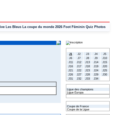
ive
Les Bleus
La coupe du monde 2026
Foot Féminin
Quiz
Photos
Tous les Résultats
J1
J2
J3
J4
J5
J6
J7
J8
J9
J10
J11
J12
J13
J14
J15
J16
J17
J18
J19
J20
J21
J22
J23
J24
J25
J26
J27
J28
J29
J30
J31
J32
J33
J34
Les coupes Européennes
Ligue des champions
Ligue Europa
Classement CAN
Les coupes nationales
Coupe de France
Coupe de la Ligue