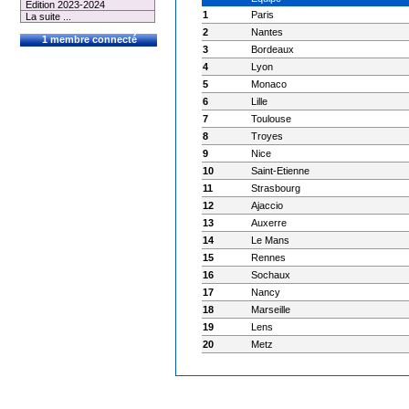
Edition 2023-2024
1
Paris
La suite ...
2
Nantes
1 membre connecté
3
Bordeaux
4
Lyon
5
Monaco
6
Lille
7
Toulouse
8
Troyes
9
Nice
10
Saint-Etienne
11
Strasbourg
12
Ajaccio
13
Auxerre
14
Le Mans
15
Rennes
16
Sochaux
17
Nancy
18
Marseille
19
Lens
20
Metz