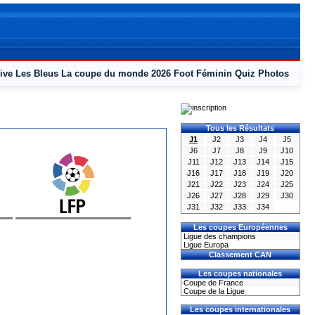
ive
Les Bleus
La coupe du monde 2026
Foot Féminin
Quiz
Photos
Tous les Résultats
J1
J2
J3
J4
J5
J6
J7
J8
J9
J10
J11
J12
J13
J14
J15
J16
J17
J18
J19
J20
J21
J22
J23
J24
J25
J26
J27
J28
J29
J30
J31
J32
J33
J34
Les coupes Européennes
Ligue des champions
Ligue Europa
Classement CAN
Les coupes nationales
Coupe de France
Coupe de la Ligue
Les coupes internationales