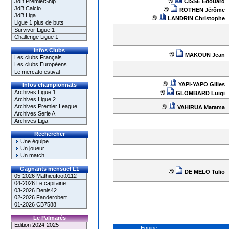
CISSE Edouard
JdB PremierShip
JdB Calcio
ROTHEN Jérôme
JdB Liga
LANDRIN Christophe
Ligue 1 plus de buts
Survivor Ligue 1
Challenge Ligue 1
Infos Clubs
MAKOUN Jean
Les clubs Français
Les clubs Européens
Le mercato estival
YAPI-YAPO Gilles
Infos championnats
Archives Ligue 1
GLOMBARD Luigi
Archives Ligue 2
Archives Premier League
VAHIRUA Marama
Archives Serie A
Archives Liga
Rechercher
Une équipe
Un joueur
Un match
Gagnants mensuel L1
DE MELO Tulio
05-2026 Mathieufoot0112
04-2026 Le capitaine
03-2026 Denis42
02-2026 Fanderobert
01-2026 CB7588
Le Palmarès
Edition 2024-2025
Equipe