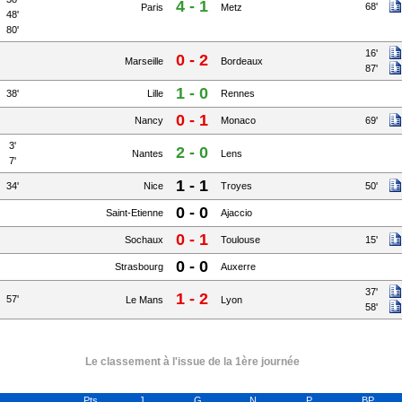
4 - 1
68'
Paris
Metz
48'
80'
16'
0 - 2
Marseille
Bordeaux
87'
1 - 0
38'
Lille
Rennes
0 - 1
Nancy
Monaco
69'
3'
2 - 0
Nantes
Lens
7'
1 - 1
34'
Nice
Troyes
50'
0 - 0
Saint-Etienne
Ajaccio
0 - 1
Sochaux
Toulouse
15'
0 - 0
Strasbourg
Auxerre
37'
1 - 2
57'
Le Mans
Lyon
58'
Le classement à l'issue de la 1ère journée
Pts
J
G
N
P
BP