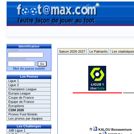
Identification
LOGIN
Saison 2026-2027
Le Palmarès
Les statistique
PASSWORD
Mot de passe oublié
Les Pronos
Ligue 1
Ligue 2
Champions League
Europa League
Coupe de France
Equipe de France
Européens
CDM 2026
Pronos Foot féminin
Les pronos par équipes
Les Challenges
KALOU Bonaventure
JdB Ligue 1