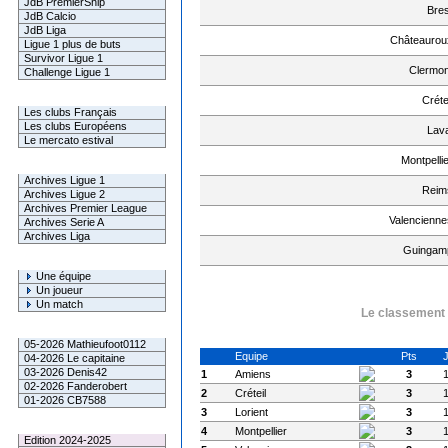
JdB PremierShip
Bres
JdB Calcio
JdB Liga
Châteaurou
Ligue 1 plus de buts
Survivor Ligue 1
Clermon
Challenge Ligue 1
Infos Clubs
Créte
Les clubs Français
Les clubs Européens
Lava
Le mercato estival
Montpellie
Infos championnats
Archives Ligue 1
Reim
Archives Ligue 2
Archives Premier League
Valencienne
Archives Serie A
Archives Liga
Guingam
Rechercher
Une équipe
Un joueur
Un match
Le classement à
Gagnants mensuel L1
05-2026 Mathieufoot0112
Equipe
Pts
04-2026 Le capitaine
03-2026 Denis42
1
Amiens
3
02-2026 Fanderobert
2
Créteil
3
01-2026 CB7588
3
Lorient
3
Le Palmarès
4
Montpellier
3
Edition 2024-2025