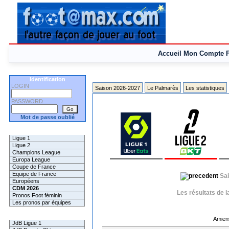
Accueil
Mon Compte
Identification
LOGIN
Saison 2026-2027
Le Palmarès
Les statistiques
PASSWORD
Mot de passe oublié
Les Pronos
Ligue 1
Ligue 2
Champions League
Europa League
Coupe de France
Equipe de France
Sa
Européens
CDM 2026
Les résultats de 
Pronos Foot féminin
Les pronos par équipes
Les Challenges
Amien
JdB Ligue 1