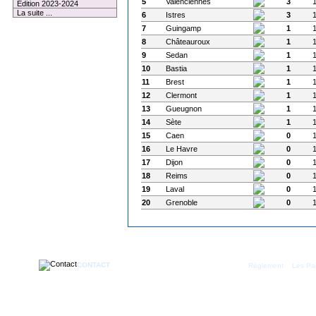
5
Valenciennes
3
Edition 2023-2024
La suite ...
6
Istres
3
7
Guingamp
1
8
Châteauroux
1
9
Sedan
1
10
Bastia
1
11
Brest
1
12
Clermont
1
13
Gueugnon
1
14
Sète
1
15
Caen
0
16
Le Havre
0
17
Dijon
0
18
Reims
0
19
Laval
0
20
Grenoble
0
CONTACT
|
Règlement
Les Par