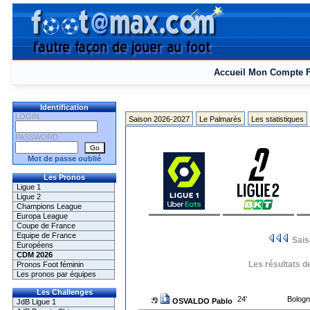
Accueil
Mon Compte
Identification
LOGIN
Saison 2026-2027
Le Palmarès
Les statistiques
PASSWORD
Mot de passe oublié
Les Pronos
Ligue 1
Ligue 2
Champions League
Europa League
Coupe de France
Equipe de France
Sai
Européens
CDM 2026
Les résultats d
Pronos Foot féminin
Les pronos par équipes
Les Challenges
24'
Bologn
OSVALDO Pablo
JdB Ligue 1