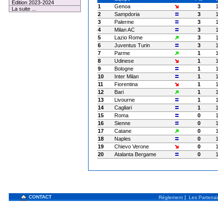
Edition 2023-2024
1
Genoa
3
La suite ...
2
Sampdoria
3
3
Palerme
3
4
Milan AC
3
5
Lazio Rome
3
6
Juventus Turin
3
7
Parme
1
8
Udinese
1
9
Bologne
1
10
Inter Milan
1
11
Fiorentina
1
12
Bari
1
13
Livourne
1
14
Cagliari
1
15
Roma
0
16
Sienne
0
17
Catane
0
18
Naples
0
19
Chievo Verone
0
20
Atalanta Bergame
0
CONTACT
|
Règlement
Les Partenai