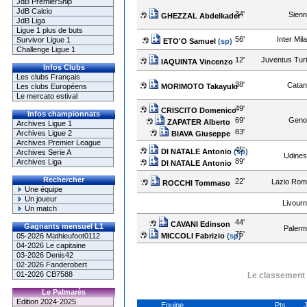
JdB PremierShip
JdB Calcio
34'
Sienn
GHEZZAL Abdelkader
JdB Liga
Ligue 1 plus de buts
56'
Inter Mil
Survivor Ligue 1
ETO'O Samuel
(sp)
Challenge Ligue 1
12'
Juventus Tur
IAQUINTA Vincenzo
Infos Clubs
Les clubs Français
38'
Catan
MORIMOTO Takayuki
Les clubs Européens
Le mercato estival
49'
CRISCITO Domenico
Infos championnats
69'
Geno
ZAPATER Alberto
Archives Ligue 1
83'
Archives Ligue 2
BIAVA Giuseppe
Archives Premier League
45'
DI NATALE Antonio
(sp)
Archives Serie A
Udines
89'
Archives Liga
DI NATALE Antonio
Rechercher
22'
Lazio Rom
ROCCHI Tommaso
Une équipe
Un joueur
Livour
Un match
44'
CAVANI Edinson
Gagnants mensuel L1
Palerm
75'
MICCOLI Fabrizio
(sp)
05-2026 Mathieufoot0112
04-2026 Le capitaine
03-2026 Denis42
02-2026 Fanderobert
01-2026 CB7588
Le classement à
Le Palmarès
Edition 2024-2025
Equipe
Pts