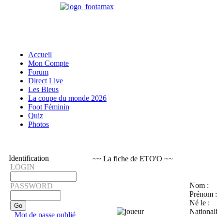
Accueil
Mon Compte
Forum
Direct Live
Les Bleus
La coupe du monde 2026
Foot Féminin
Quiz
Photos
Identification
~~ La fiche de ETO'O ~~
LOGIN
Nom :
PASSWORD
Prénom :
Né le :
Nationali
Mot de passe oublié