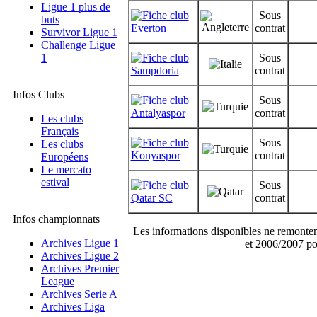
Ligue 1 plus de
Sous
buts
Everton
contrat
Survivor Ligue 1
Challenge Ligue
1
Sous
Sampdoria
contrat
Infos Clubs
Sous
Antalyaspor
contrat
Les clubs
Français
Sous
Les clubs
Konyaspor
contrat
Européens
Le mercato
estival
Sous
Qatar SC
contrat
Infos championnats
Les informations disponibles ne remonten
Archives Ligue 1
et 2006/2007 po
Archives Ligue 2
Archives Premier
League
Archives Serie A
Archives Liga