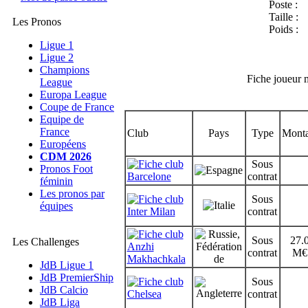
Poste :
Taille :
Les Pronos
Poids :
Ligue 1
Ligue 2
Champions
Fiche joueur 
League
Europa League
Coupe de France
Equipe de
France
Club
Pays
Type
Monta
Européens
CDM 2026
Sous
Pronos Foot
Barcelone
contrat
féminin
Les pronos par
Sous
équipes
Inter Milan
contrat
Sous
27.
Les Challenges
Anzhi
contrat
M€
Makhachkala
JdB Ligue 1
JdB PremierShip
Sous
JdB Calcio
Chelsea
contrat
JdB Liga